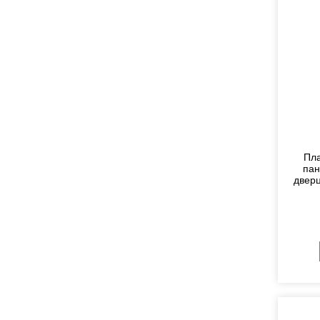
Пла
пан
дверц