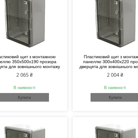
стиковий щит з монтажною
Пластиковий щит з монта
еллю 350х500х190 прозора
панеллю 300х400х220 про
ята для зовнішнього монтажу
дверцята для зовнішнього м
2 065 ₴
2 004 ₴
В наявності
В наявності
Купити
Купити