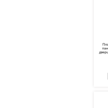
Пла
пан
дверц