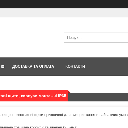
ДОСТАВКА ТА ОПЛАТА
КОНТАКТИ
ові щити, корпуси монтажні IP65
ахищені пластикові щити призначені для використання в найважчих умова
ільшена товщина корпусу та дверей (2,5мм);