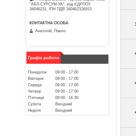
"АБЛ-СУРСУМ-УА", код ЄДРПОУ
34046231, ІПН ПДВ 340462326553
Анатолій, Павло
Графік роботи
Понеділок
09:00
17:00
Вівторок
09:00
17:00
Середа
09:00
17:00
Четвер
09:00
17:00
Пʼятниця
09:00
16:30
Субота
Вихідний
Неділя
Вихідний