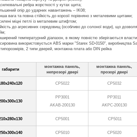
дсилювальні ребра жорсткості у кутах щита;
ільшений опір до ударних навантажень – IK08;
нша вага та повна стійкість до корозії порівняно з металевими щитами;
силені міцні петлі із металевим штифтом;
ійкість до агресивних середовищ (особливо до солоної води), що дозвол
йм;
зширений температурний діапазон, в якому повністю зберігаються властив
 сировина використовується ABS марки "Starex SD-0150", виробництва 
 типорозмірів, 2 типи дверей, монтажна плата або DIN рейка
монтажна панель,
монтажна панель,
габарити
непрозорі двері
прозорі двері
180х240х120
CP5022
CP5032
PP3001
PP3011
200х300х130
AKAB-200130
AKPC-200130
210х280х130
CP5001
CP5011
250х300х140
CP5010
CP5020