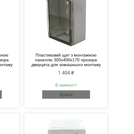
жною
Пластиковий щит з монтажною
зора
панеллю 300х400х170 прозора
онтажу
дверцята для зовнішнього монтажу
1 404 ₴
В наявності
Купити