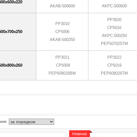
500х600х220
AKAB-500600
AKPC-500600
PP3020
PP3010
CP5016
500х700х250
CP5006
AKPC-500250
AKAB-500250
PEP507025TM
PP3021
PP3022
600х800х260
CP5009
CP5019
PEP608026BM
PEP608026TM
Новинка