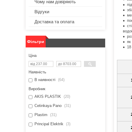
Чому нам довіряють
пі
зб
Відгуки
ме
по
Доставка та оплата
ст
водо
ро
Фільтри
як
18
Ціна
Наявність
В наявності
64
Виробник
AKIS PLASTIK
20
Cetinkaya Pano
31
Plastim
31
Principal Elektrik
3