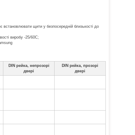
яє встановлювати щити у безпосередній близькості до
ості виробу -25/60С;
Samsung
DIN рейка, непрозорі
DIN рейка, прозорі
двері
двері