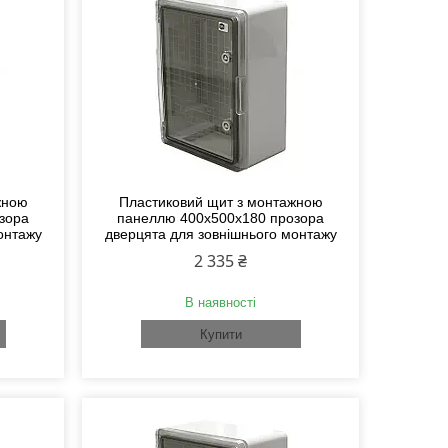
жною
Пластиковий щит з монтажною
зора
панеллю 400х500х180 прозора
онтажу
дверцята для зовнішнього монтажу
2 335 ₴
В наявності
Купити