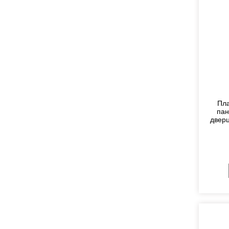
Пла
пан
дверц