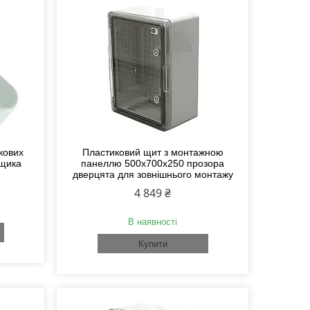
кових
Пластиковий щит з монтажною
ящика
панеллю 500х700х250 прозора
дверцята для зовнішнього монтажу
4 849 ₴
В наявності
Купити