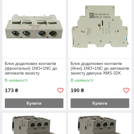
(мінімальний/максимальний рівень, послідовність фаз,
асиметрія, температура електродвигуна) і
реле
максимального струму
. Усі ці прилади Ви можете також
замовити в нас.
Якщо Ви працюєте з насосами, зверніть увагу на наші
реле
та контролери роботи насосів
(як для наповнення так і для
відкачування, робота з колодязями, свердловинами,
накопичувачами, захист послідовності)
Блок додаткових контактів
Блок додаткових контактів
(фронтальні) 1NO+1NC до
(бічні) 1NO+1NC до автоматів
автоматів захисту
захисту двигуна XMS-32K
двигуна XMS-32K XKoren
XKoren
В наявності
В наявності
173
190
₴
₴
Купити
Купити