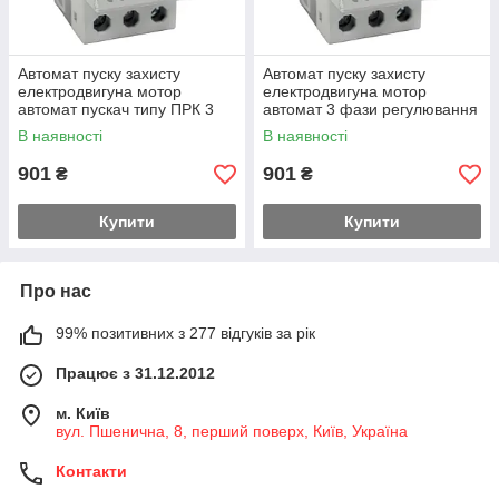
Автомат пуску захисту
Автомат пуску захисту
електродвигуна мотор
електродвигуна мотор
автомат пускач типу ПРК 3
автомат 3 фази регулювання
фази регулювання теплового
струму 0,11 - 0,16 А, ток
В наявності
В наявності
струму 0,16 - 0,25 А, струм к.
к.з.100 кА
з.100 кА
901
901
₴
₴
Купити
Купити
Про нас
99% позитивних з 277 відгуків за рік
Працює з 31.12.2012
м. Київ
вул. Пшенична, 8, перший поверх, Київ, Україна
Контакти