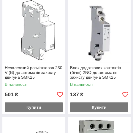
Незалежний розчіплювач 230
Блок додаткових контактів
V (В) до автоматів захисту
(бічні) 2NO до автоматів
двигуна SMK25
захисту двигуна SMK25
SIGMA
В наявності
В наявності
501
137
₴
₴
Купити
Купити