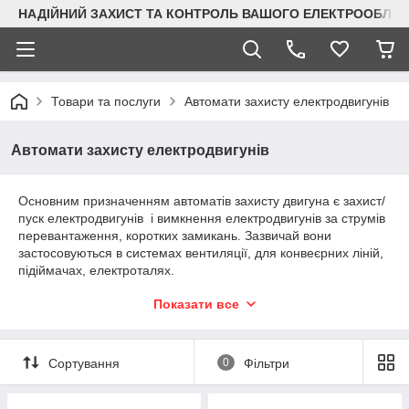
НАДІЙНИЙ ЗАХИСТ ТА КОНТРОЛЬ ВАШОГО ЕЛЕКТРООБЛА
Товари та послуги
Автомати захисту електродвигунів
Автомати захисту електродвигунів
Основним призначенням автоматів захисту двигуна є захист/
пуск електродвигунів і вимкнення електродвигунів за струмів
перевантаження, коротких замикань. Зазвичай вони
застосовуються в системах вентиляції, для конвеєрних ліній,
підіймачах, електроталях.
Асортимент аксесуарів для автоматів захисту двигуна дає
Показати все
змогу налаштувати роботу для конкретного застосування в
тій чи іншій зоні — це додаткові фронтальні та бічні контакти,
реле низької напруги та розчіплювачі, захисні бокси.
Сортування
0
Фільтри
Крім цього, для захисту електродвигунів ми пропонуємо
реле
контролю фаз
(наяву, зникнення, асиметрія, послідовність
фаз, температура електродвигуна),
реле напруги