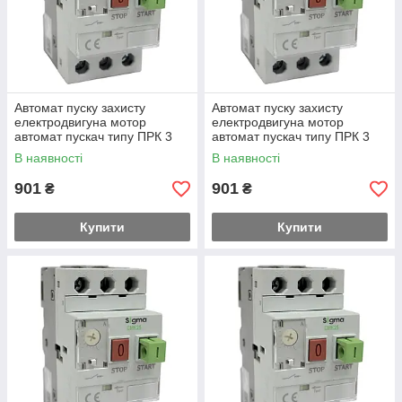
Автомат пуску захисту
Автомат пуску захисту
електродвигуна мотор
електродвигуна мотор
автомат пускач типу ПРК 3
автомат пускач типу ПРК 3
фази регулювання теплового
фази регулювання теплового
В наявності
В наявності
струму 0,40 - 0,63 А, струм к.
струму 0,25 - 0,4 А, струм к.
з.100 кА
з.100 кА
901
901
₴
₴
Купити
Купити