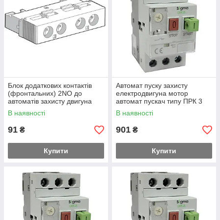
Блок додаткових контактів
Автомат пуску захисту
(фронтальних) 2NO до
електродвигуна мотор
автоматів захисту двигуна
автомат пускач типу ПРК 3
SMK25 SIGMA
фази регулювання теплового
В наявності
В наявності
струму 0,63-1 А, струм к.
з.100 кА
91
901
₴
₴
Купити
Купити