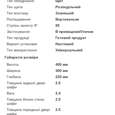
Тип обладнання
Щит
Тип щита
Розподільчий
Тип монтажу
Зовнішній
Розташування
Вертикальне
Ступінь захисту IP
65
Застосування
В приміщенні/Уличне
Тип продукції
Готовий продукт
Варіант установки
Настінний
Тип використання
Універсальний
Габаритні розміри
Висота
400 мм
Ширина
300 мм
Глибина
220 мм
Товщина задньої двері
2.5
шафи
Вага
2.4
Товщина бічних стінок
2.5
шафи
Товщина передньої двері
2.5
шафи