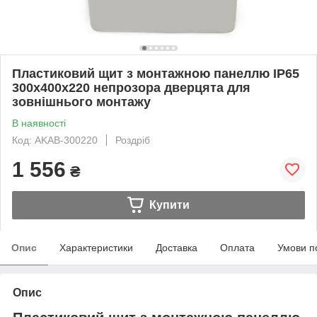
Пластиковий щит з монтажною панеллю IP65
300х400х220 непрозора дверцята для
зовнішнього монтажу
В наявності
Код: AKAB-300220
Роздріб
1 556
₴
Купити
Опис
Характеристики
Доставка
Оплата
Умови п
Опис