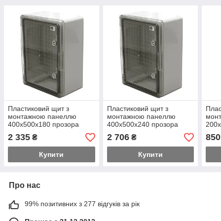
Пластиковий щит з
Пластиковий щит з
Плас
монтажною панеллю
монтажною панеллю
мон
400х500х180 прозора
400х500х240 прозора
200х
дверцята для зовнішнього
дверцята для зовнішнього
двер
2 335
2 706
850
₴
₴
монтажу
монтажу
мон
Купити
Купити
Про нас
99% позитивних з 277 відгуків за рік