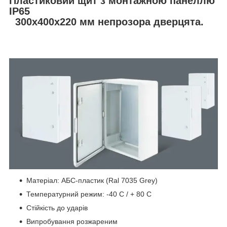
Пластиковий щит з монтажною панеллю
IP65
300х400х220 мм непрозора дверцята.
Матеріал: АБС-пластик (Ral 7035 Grey)
Температурний режим: -40 C / + 80 C
Стійкість до ударів
Випробування розжареним