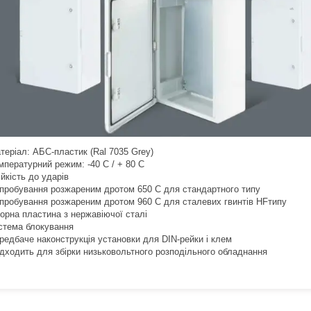
теріал: АБС-пластик (Ral 7035 Grey)
мпературний режим: -40 C / + 80 C
ійкість до ударів
пробування розжареним дротом 650 C для стандартного типу
пробування розжареним дротом 960 C для сталевих гвинтів HFтипу
орна пластина з нержавіючої сталі
стема блокування
редбаче наконструкція установки для DIN-рейки і клем
дходить для збірки низьковольтного розподільного обладнання