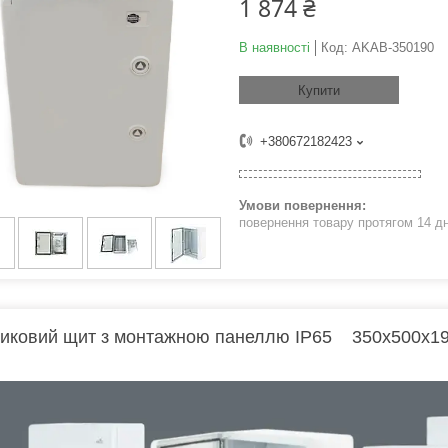
1 874 ₴
В наявності
Код:
AKAB-350190
Купити
+380672182423
повернення товару протягом 14 д
иковий щит з монтажною панеллю IP65 350х500х19