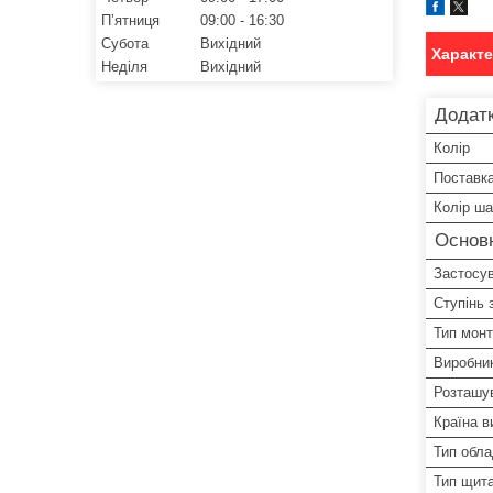
Пʼятниця
09:00
16:30
Субота
Вихідний
Характ
Неділя
Вихідний
Додатк
Колір
Поставк
Колір ш
Основ
Застосу
Ступінь 
Тип мон
Виробни
Розташу
Країна в
Тип обл
Тип щит