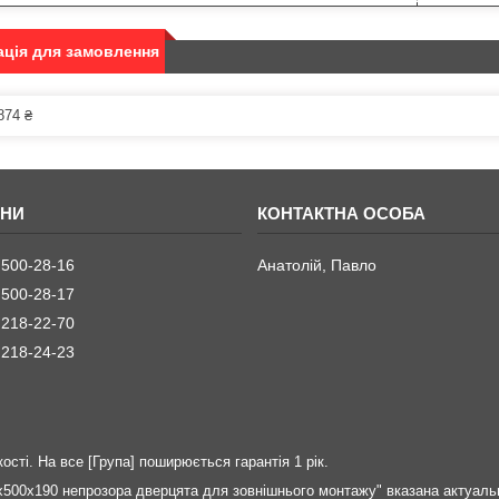
ція для замовлення
874 ₴
 500-28-16
Анатолій, Павло
 500-28-17
 218-22-70
 218-24-23
ості. На все [Група] поширюється гарантія 1 рік.
500х190 непрозора дверцята для зовнішнього монтажу" вказана актуаль