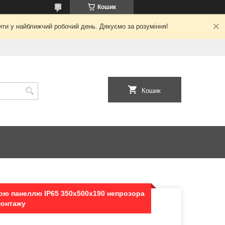
Кошик
ити у найближчий робочий день. Дякуємо за розуміння!
Кошик
ою панеллю IP65 350х500х190 непрозора
монтажу