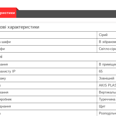
еристики
ові характеристики
Сірий
а шафи
В зібраном
афи
Світло-сір
ні
вання
В приміще
захисту IP
65
тажу
Зовнішній
к
AKIS PLA
вання
Вертикаль
иробник
Туреччина
аднання
Щит
а
Розподіль