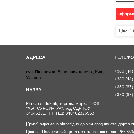
Інформа
Ціна:
1 
+380 (44)
вул. Пшенична, 8, перший поверх, Київ,
Україна
+380 (44)
+380 (67)
+380 (67)
Principal Elektrik, торгова марка ТзОВ
"АБЛ-СУРСУМ-УА", код ЄДРПОУ
34046231, ІПН ПДВ 340462326553
[Група] вироблено відповідно до міжнародних стандартів як
Ціна на "Пластиковий щит з монтажною панеллю IP65 350х