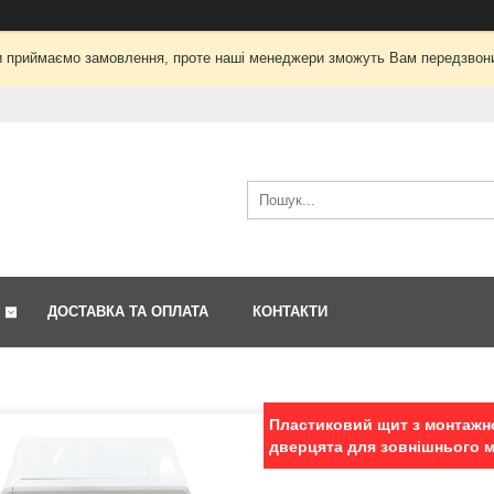
і ми приймаємо замовлення, проте наші менеджери зможуть Вам передзвон
ДОСТАВКА ТА ОПЛАТА
КОНТАКТИ
Пластиковий щит з монтажн
дверцята для зовнішнього 