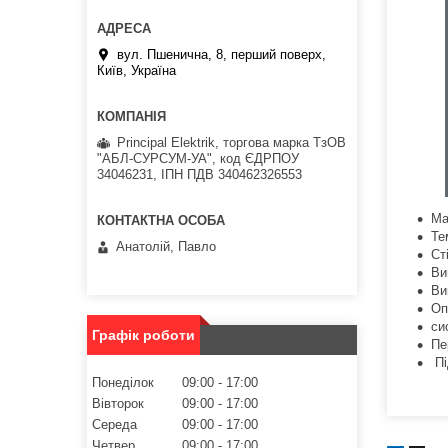
вул. Пшенична, 8, перший поверх,
Київ, Україна
Principal Elektrik, торгова марка ТзОВ
"АБЛ-СУРСУМ-УА", код ЄДРПОУ
34046231, ІПН ПДВ 340462326553
Ма
Те
Анатолій, Павло
Ст
Ви
Ви
Оп
си
Графік роботи
Пе
Пі
Понеділок
09:00
17:00
Вівторок
09:00
17:00
Середа
09:00
17:00
Четвер
09:00
17:00