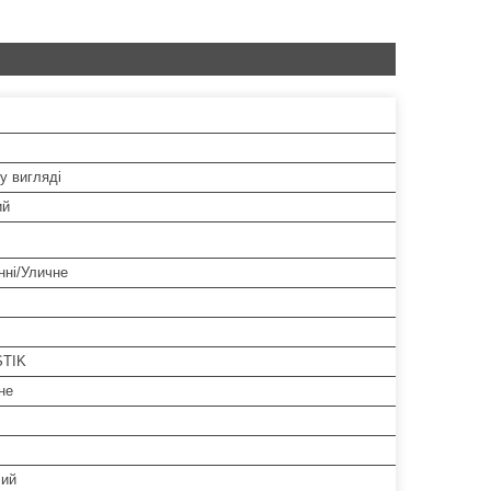
у вигляді
ий
нні/Уличне
STIK
не
чий