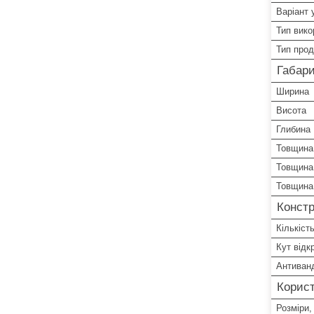
Варіант 
Тип вико
Тип прод
Габари
Ширина
Висота
Глибина
Товщина 
Товщина
Товщина
Констр
Кількість
Кут відк
Антиван
Корист
Розміри,