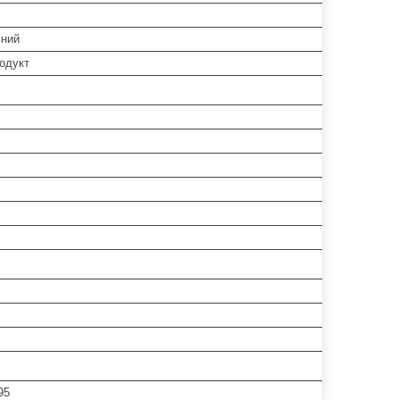
ьний
одукт
95