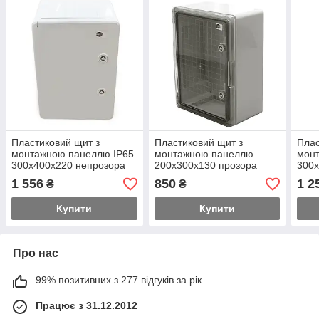
Пластиковий щит з
Пластиковий щит з
Плас
монтажною панеллю IP65
монтажною панеллю
мон
300х400х220 непрозора
200х300х130 прозора
300х
дверцята для зовнішнього
дверцята для зовнішнього
двер
1 556
850
1 2
₴
₴
монтажу
монтажу
мон
Купити
Купити
Про нас
99% позитивних з 277 відгуків за рік
Працює з 31.12.2012