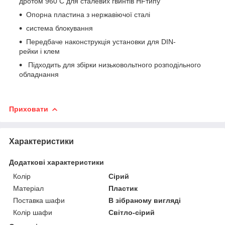
дротом 960 C для сталевих гвинтів HFтипу
Опорна пластина з нержавіючої сталі
система блокування
Передбаче наконструкція установки для DIN-
рейки і клем
Підходить для збірки низьковольтного розподільного
обладнання
Приховати
Характеристики
Додаткові характеристики
Колір
Сірий
Матеріал
Пластик
Поставка шафи
В зібраному вигляді
Колір шафи
Світло-сірий