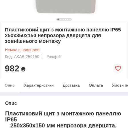
Пластиковий щит з монтажною панеллю IP65
250х350х150 непрозора дверцята для
зовнішнього монтажу
Немає в наявності
Код: AKAB-250150
Роздріб
982
₴
Опис
Характеристики
Доставка
Оплата
Умови п
Опис
Пластиковий щит з монтажною панеллю
IP65
250х350х150 мм непрозора дверцята.