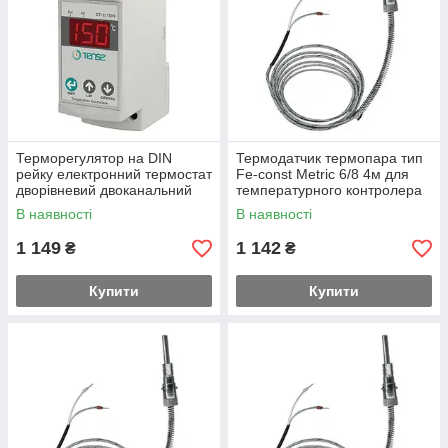
Терморегулятор на DIN
Термодатчик термопара тип
рейку електронний термостат
Fe-const Metric 6/8 4м для
дворівневий двоканальний
температурного контролера
від -30 до +150 градусів
типу DT
В наявності
В наявності
1 149
1 142
₴
₴
Купити
Купити