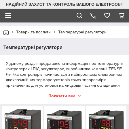
НАДІЙНИЙ ЗАХИСТ ТА КОНТРОЛЬ ВАШОГО ЕЛЕКТРООБЛА
Товари та послуги
Температурні регулятори
Температурні регулятори
У даному розділі представлена інформація про температурні
контролерах і ПІД регуляторах, виробництва компанії TENSE.
Лінійка контролерів починається з найпростіших електронних
двохпозиційних терморегуляторів трьох типорозмірів
призначених для установки на лицьовій частині обладнання
(щитах) або DIN рейку. Більш складні прилади можуть
Показати все
використовуватися з різними температурними датчиками
(деякі можна також придбати у нас).
Типорозміри приладів 48х48, 72х72, 96х96, 72х36, 48х96,
96х48. Типи температурних датчиків: J-типу, K-типу, Т-типу,
S-типу, R-Type, Pt100
Всі терморегулятори, виробництва компанії TENSE, мають