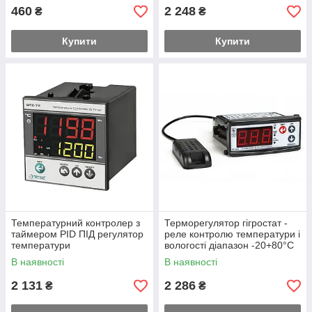
460
2 248
₴
₴
Купити
Купити
Температурний контролер з
Терморегулятор гігростат -
таймером PID ПІД регулятор
реле контролю температури і
температури
вологості діапазон -20+80°C
5..95%RH TENSE
В наявності
В наявності
2 131
2 286
₴
₴