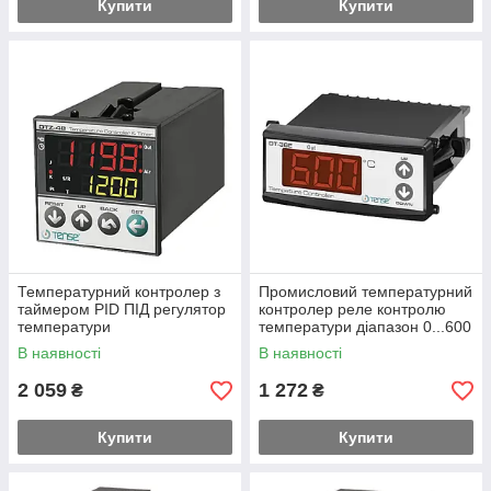
Купити
Купити
Температурний контролер з
Промисловий температурний
таймером PID ПІД регулятор
контролер реле контролю
температури
температури діапазон 0...600
°C щитовий 78*36 мм
В наявності
В наявності
2 059
1 272
₴
₴
Купити
Купити