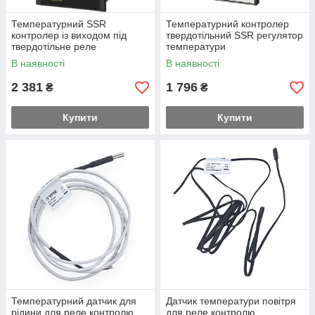
Температурний SSR
Температурний контролер
контролер із виходом під
твердотільний SSR регулятор
твердотільне реле
температури
В наявності
В наявності
2 381
1 796
₴
₴
Купити
Купити
Температурний датчик для
Датчик температури повітря
рідини для реле контролю
для реле контролю