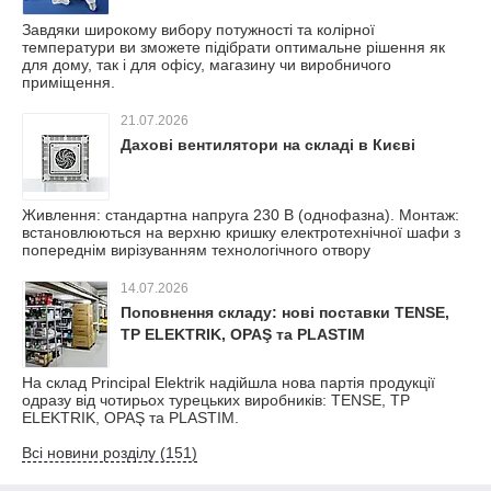
Завдяки широкому вибору потужності та колірної
температури ви зможете підібрати оптимальне рішення як
для дому, так і для офісу, магазину чи виробничого
приміщення.
21.07.2026
Дахові вентилятори на складі в Києві
Живлення: стандартна напруга 230 В (однофазна). Монтаж:
встановлюються на верхню кришку електротехнічної шафи з
попереднім вирізуванням технологічного отвору
14.07.2026
Поповнення складу: нові поставки TENSE,
TP ELEKTRIK, OPAŞ та PLASTIM
На склад Principal Elektrik надійшла нова партія продукції
одразу від чотирьох турецьких виробників: TENSE, TP
ELEKTRIK, OPAŞ та PLASTIM.
Всі новини розділу (151)