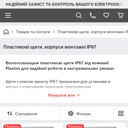
НАДІЙНИЙ ЗАХИСТ ТА КОНТРОЛЬ ВАШОГО ЕЛЕКТРООБЛА
Товари та послуги
Пластикові щити, корпуси монтажні I
Пластикові щити, корпуси монтажні IP67
Вологозахищені пластикові щити IP67 від компанії
Plastim для надійної роботи в екстремальних умовах
Щити з класом захисту IP67 призначені для установки в
місцях з агресивним зовнішнім середовищем.
Вони повністю герметичні, не пропускають пил та
Показати все
витримують тимчасове занурення у воду на глибину до 1
метра. Це робить їх ідеальним рішенням для застосування
на вулиці, у промислових та прибережних зонах, у колодязях,
Сортування
0
Фільтри
насосних станціях та інших об'єктах, схильних до затоплення
або впливу вологи.
Новинка
Новинка