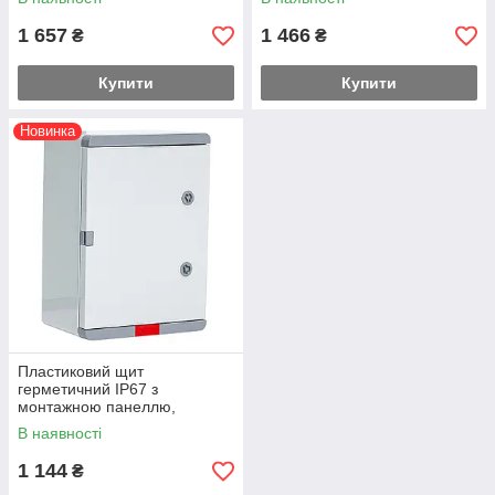
дверцята,300х400х170
250х350х150
1 657
1 466
₴
₴
Купити
Купити
Новинка
Пластиковий щит
герметичний IP67 з
монтажною панеллю,
непрозорі дверцята,
В наявності
200х300х130
1 144
₴