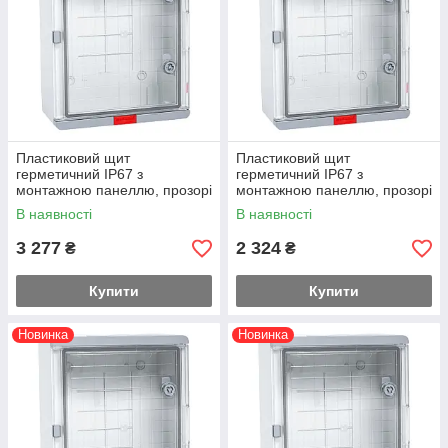
Якщо місце встановлення передбачає можливість контакту з
водою вище рівня звичайного дощу, вибирайте IP67.
Пластиковий щит
Пластиковий щит
герметичний IP67 з
герметичний IP67 з
монтажною панеллю, прозорі
монтажною панеллю, прозорі
дверцята, 400х500х240
дверцята, 400х500х180
В наявності
В наявності
3 277
2 324
₴
₴
Купити
Купити
Новинка
Новинка