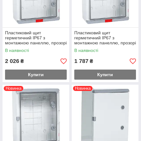
Пластиковий щит
Пластиковий щит
герметичний IP67 з
герметичний IP67 з
монтажною панеллю, прозорі
монтажною панеллю, прозорі
дверцята, 300х400х170
дверцята, 250х350х150
В наявності
В наявності
2 026
1 787
₴
₴
Купити
Купити
Новинка
Новинка