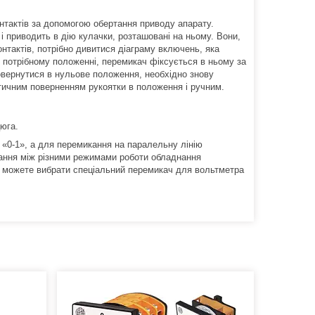
нтактів за допомогою обертання приводу апарату.
і приводить в дію кулачки, розташовані на ньому. Вони,
онтактів, потрібно дивитися діаграму включень, яка
в потрібному положенні, перемикач фіксується в ньому за
овернутися в нульове положення, необхідно знову
атичним поверненням рукоятки в положення і ручним.
юга.
 «0-1», а для перемикання на паралельну лінію
кання між різними режимами роботи обладнання
 ви можете вибрати спеціальний перемикач для вольтметра