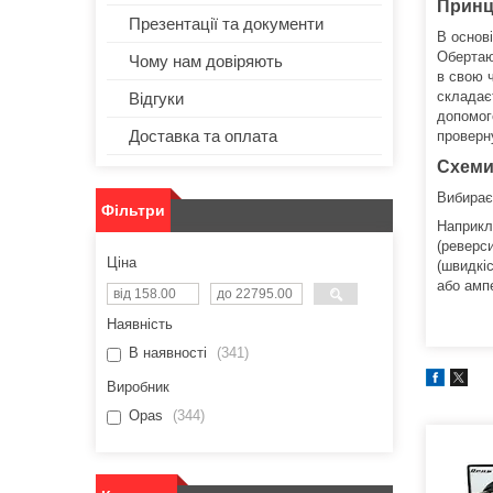
Принц
Презентації та документи
В основ
Обертаюч
Чому нам довіряють
в свою ч
складає
Відгуки
допомог
Доставка та оплата
проверн
Схеми
Вибирає
Фільтри
Наприкл
(реверс
Ціна
(швидкі
або амп
Наявність
В наявності
341
Виробник
Opas
344