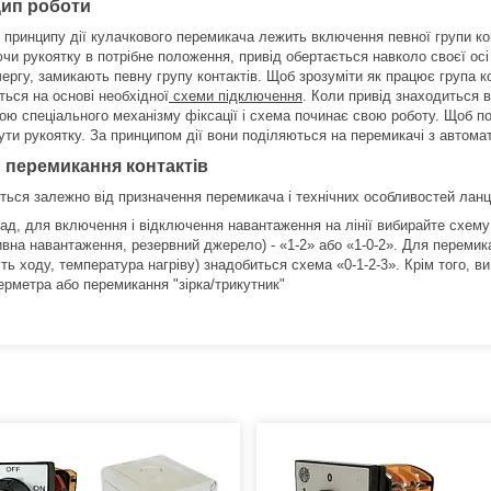
ип роботи
і принципу дії кулачкового перемикача лежить включення певної групи ко
и рукоятку в потрібне положення, привід обертається навколо своєї осі 
ергу, замикають певну групу контактів. Щоб зрозуміти як працює група к
ться на основі необхідної
схеми підключення
. Коли привід знаходиться 
ою спеціального механізму фіксації і схема починає свою роботу. Щоб п
ути рукоятку. За принципом дії вони поділяються на перемикачі з автом
 перемикання контактів
ться залежно від призначення перемикача і технічних особливостей ланц
ад, для включення і відключення навантаження на лінії вибирайте схему
ивна навантаження, резервний джерело) - «1-2» або «1-0-2». Для переми
сть ходу, температура нагріву) знадобиться схема «0-1-2-3». Крім того,
ерметра або перемикання "зірка/трикутник"