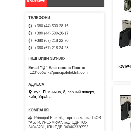
Контакти
+380 (44) 500-28-16
+380 (44) 500-28-17
+380 (67) 218-22-70
+380 (67) 218-24-23
ІНШІ ВИДИ ЗВ'ЯЗКУ
КУЛАЧ
Email "@" Електронна Пошта
123"собачка"principalelektrik.com
вул. Пшенична, 8, перший поверх,
Київ, Україна
Principal Elektrik, торгова марка ТзОВ
"АБЛ-СУРСУМ-УА", код ЄДРПОУ
34046231, ІПН ПДВ 340462326553