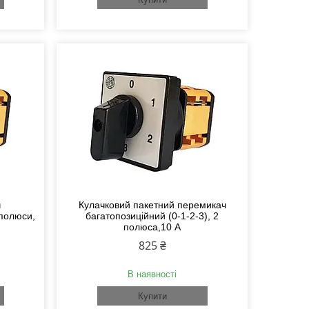
ч
Кулачковий пакетний перемикач
 полюси,
багатопозиційний (0-1-2-3), 2
полюса,10 А
825 ₴
В наявності
Купити