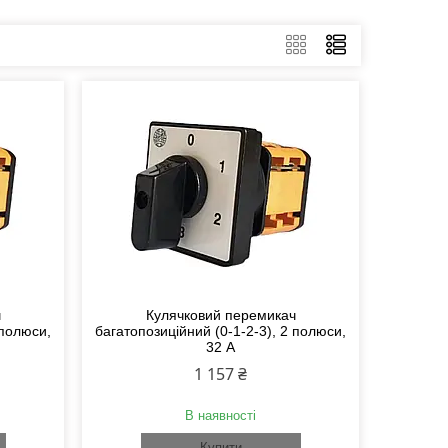
ч
Кулячковий перемикач
 полюси,
багатопозиційний (0-1-2-3), 2 полюси,
32 А
1 157 ₴
В наявності
Купити