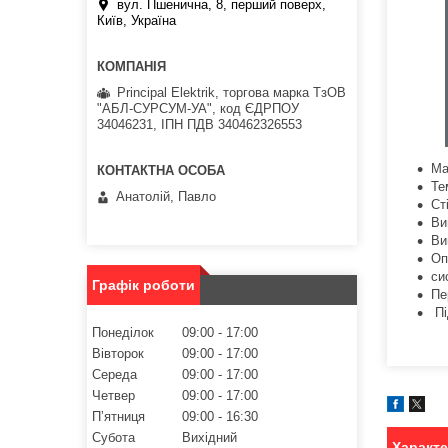
вул. Пшенична, 8, перший поверх,
Київ, Україна
Principal Elektrik, торгова марка ТзОВ
"АБЛ-СУРСУМ-УА", код ЄДРПОУ
34046231, ІПН ПДВ 340462326553
Ма
Те
Анатолій, Павло
Ст
Ви
Ви
Оп
си
Графік роботи
Пе
Пі
Понеділок
09:00
17:00
Вівторок
09:00
17:00
Середа
09:00
17:00
Четвер
09:00
17:00
Пʼятниця
09:00
16:30
Субота
Вихідний
Характ