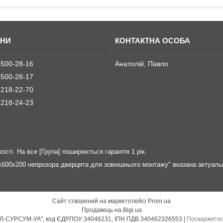
 500-28-16
Анатолій, Павло
 500-28-17
 218-22-70
 218-24-23
ості. На все [Група] поширюється гарантія 1 рік.
600х200 непрозора дверцята для зовнішнього монтажу" вказана актуаль
Сайт створений на маркетплейсі
Prom.ua
Продавець на Bigl.ua
Principal Elektrik, торгова марка ТзОВ "АБЛ-СУРСУМ-УА", код ЄДРПОУ 34046231, ІПН ПДВ 340462326553 |
Поскаржитис