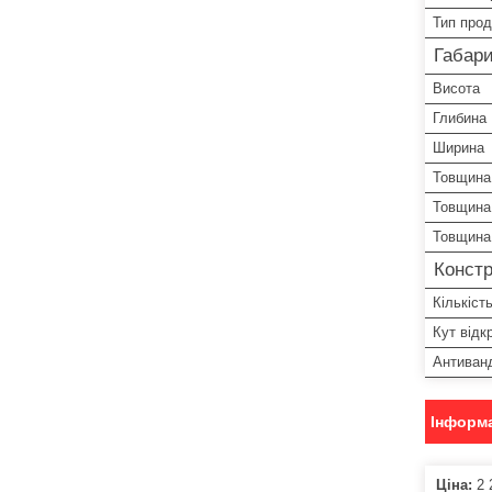
Тип прод
Габари
Висота
Глибина
Ширина
Товщина 
Товщина
Товщина
Констр
Кількість
Кут відк
Антиван
Інформа
Ціна:
2 