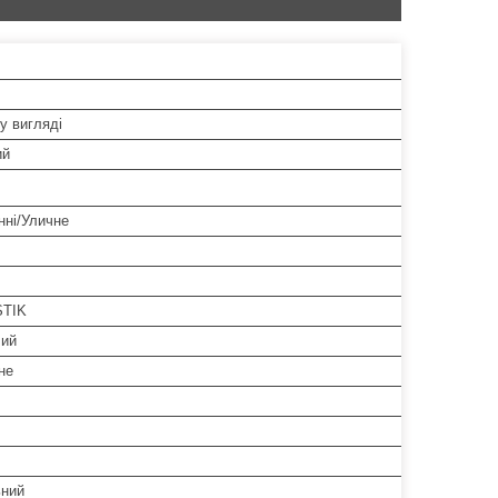
у вигляді
ий
нні/Уличне
STIK
чий
не
ьний