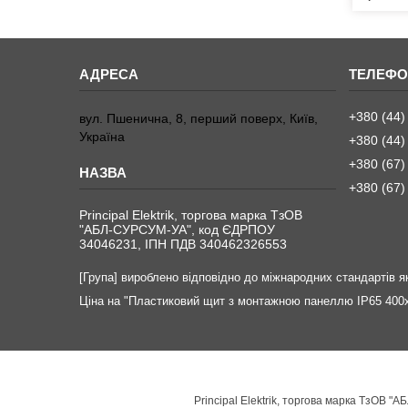
+380 (44)
вул. Пшенична, 8, перший поверх, Київ,
Україна
+380 (44)
+380 (67)
+380 (67)
Principal Elektrik, торгова марка ТзОВ
"АБЛ-СУРСУМ-УА", код ЄДРПОУ
34046231, ІПН ПДВ 340462326553
[Група] вироблено відповідно до міжнародних стандартів як
Ціна на "Пластиковий щит з монтажною панеллю IP65 400х