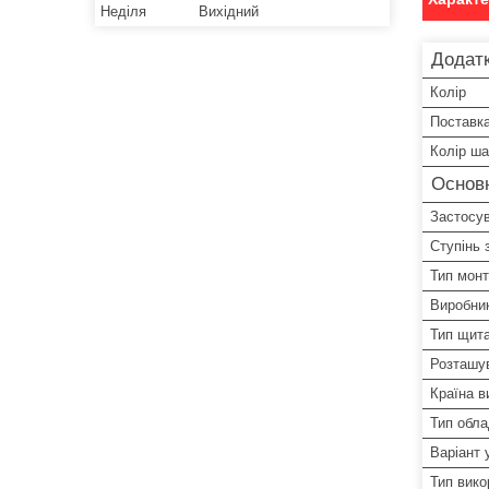
Неділя
Вихідний
Додатк
Колір
Поставк
Колір ш
Основ
Застосу
Ступінь 
Тип мон
Виробни
Тип щит
Розташу
Країна в
Тип обл
Варіант 
Тип вико