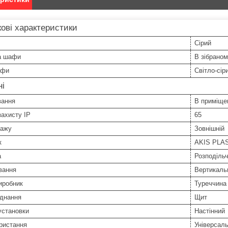
ові характеристики
Сірий
а шафи
В зібраном
афи
Світло-сір
ні
вання
В приміще
захисту IP
65
тажу
Зовнішній
к
AKIS PLA
а
Розподіль
вання
Вертикаль
иробник
Туреччина
аднання
Щит
установки
Настінний
ристання
Універсал