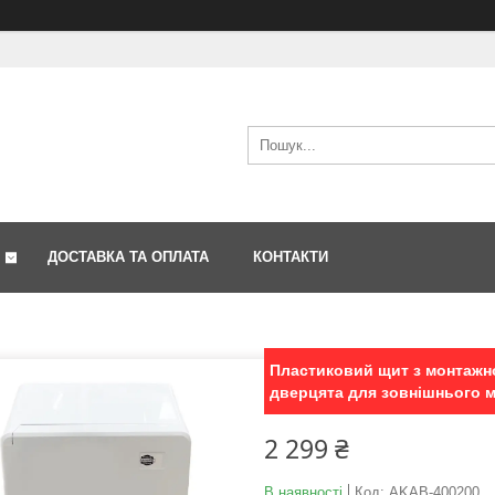
ДОСТАВКА ТА ОПЛАТА
КОНТАКТИ
Пластиковий щит з монтажн
дверцята для зовнішнього 
2 299 ₴
В наявності
Код:
AKAB-400200