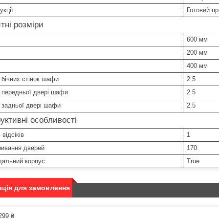
укції
Готовий пр
тні розміри
600 мм
200 мм
400 мм
бічних стінок шафи
2.5
 передньої двері шафи
2.5
 задньої двері шафи
2.5
уктивні особливості
 відсіків
1
ривання дверей
170
дальний корпус
True
ція для замовлення
299 ₴