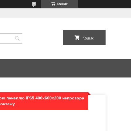
Кошик
Кошик
ою панеллю IP65 400х600х200 непрозора
монтажу