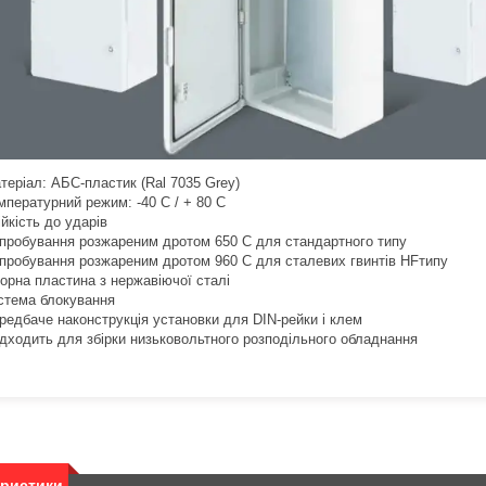
теріал: АБС-пластик (Ral 7035 Grey)
мпературний режим: -40 C / + 80 C
ійкість до ударів
пробування розжареним дротом 650 C для стандартного типу
пробування розжареним дротом 960 C для сталевих гвинтів HFтипу
орна пластина з нержавіючої сталі
стема блокування
редбаче наконструкція установки для DIN-рейки і клем
дходить для збірки низьковольтного розподільного обладнання
еристики