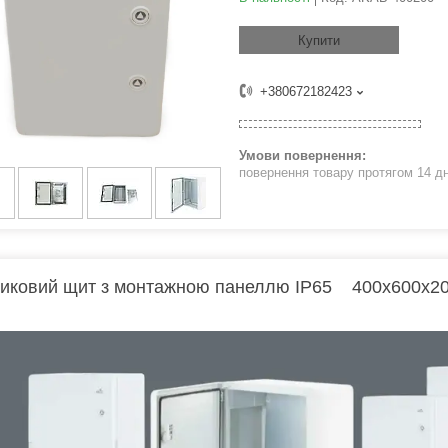
Купити
+380672182423
повернення товару протягом 14 д
иковий щит з монтажною панеллю IP65 400х600х20