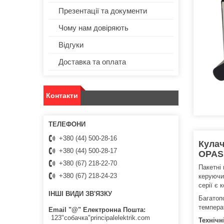
Презентації та документи
Чому нам довіряють
Відгуки
Доставка та оплата
Контакти
+380 (44) 500-28-16
Кулач
+380 (44) 500-28-17
OPAS 
+380 (67) 218-22-70
Пакетні
+380 (67) 218-24-23
керуючи
серії є 
ІНШІ ВИДИ ЗВ'ЯЗКУ
Багатоп
темпера
Email "@" Електронна Пошта
123"собачка"principalelektrik.com
Технічн