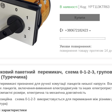
В наявності
Код:
YPT113KTR63
Купити
+380672182423
повернення товару протягом 14 д
ковий пакетний перемикач, cхема 0-1-2-3, групо
(Туреччина)
 перемикачі призначені для ручної комутації ланцюгів низької напруги. 
х ланцюгів, включення-вимкнення електродвигунів та інших електропристр
компактні розміри, електрична та механічна довговічність
озиційна схема 0-1-2-3 використовується для перемикання між різними 
тура)
і характеристики