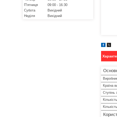
Пʼятниця
09:00
16:30
Субота
Вихідний
Неділя
Вихідний
Характ
Основ
Виробни
Країна в
Ступінь 
Кількіст
Кількіст
Корист