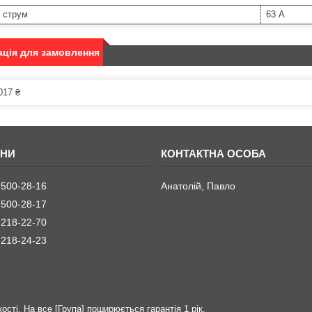
 струм
63 А
ція для замовлення
017 ₴
 500-28-16
Анатолій, Павло
 500-28-17
 218-22-70
 218-24-23
ості. На все [Група] поширюється гарантія 1 рік.