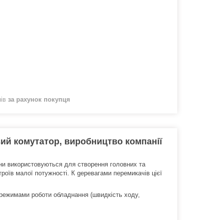
нів
за рахунок покупця
вий комутатор, виробництво компанії
Вони використовуються для створення головних та
оїв малої потужності. К gеревагами перемикачів цієї
режимами роботи обладнання (швидкість ходу,