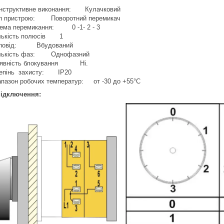
нструктивне виконання: Кулачковий
п пристрою: Поворотний перемикач
ема перемикання: 0 -1- 2 - 3
лькість полюсів 1
иповід: Вбудований
лькість фаз: Однофазний
явність блокування Ні.
епінь захисту: IP20
апазон робочих температур: от -30 до +55°С
підключення: