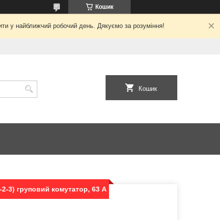
Кошик
ити у найближчий робочий день. Дякуємо за розуміння!
Кошик
2-3) груповий комутатор, 63 А