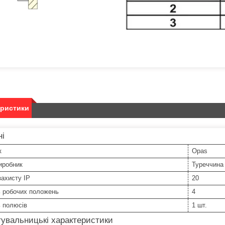
еристики
ні
к
Opas
иробник
Туреччина
захисту IP
20
ь робочих положень
4
ь полюсів
1 шт.
увальницькі характеристики