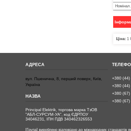
Номінал.
Інформа
Ціна:
1 
+380 (44)
вул. Пшенична, 8, перший поверх, Київ,
Україна
+380 (44)
+380 (67)
+380 (67)
Principal Elektrik, торгова марка ТзОВ
"АБЛ-СУРСУМ-УА", код ЄДРПОУ
34046231, ІПН ПДВ 340462326553
[Група] вироблено відповідно до міжнародних стандартів як