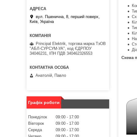
Ко
Ти
вул. Пшенична, 8, перший поверх,
Сх
Київ, Україна
Кі
Т
Кі
На
Principal Elektrik, торгова марка ТзОВ
Ст
"АБЛ-СУРСУМ-УА", код ЄДРПОУ
Ді
34046231, ІПН ПДВ 340462326553
Схема 
Анатолій, Павло
Графік роботи
Понеділок
09:00
17:00
Вівторок
09:00
17:00
Середа
09:00
17:00
Четвер
09:00
17:00