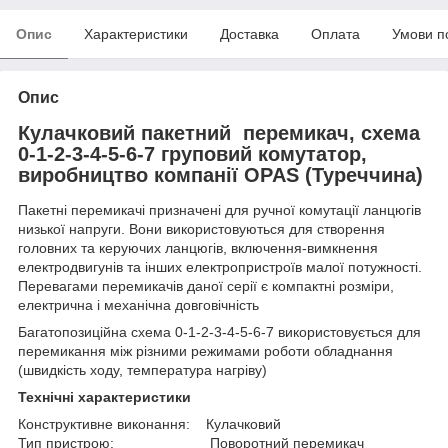
Опис
Характеристики
Доставка
Оплата
Умови п
Опис
Кулачковий пакетний перемикач, схема
0-1-2-3-4-5-6-7 груповий комутатор,
виробництво компанії OPAS (Туреччина)
Пакетні перемикачі призначені для ручної комутації ланцюгів
низької напруги. Вони використовуються для створення
головних та керуючих ланцюгів, включення-вимкнення
електродвигунів та інших електропристроїв малої потужності.
Перевагами перемикачів даної серії є компактні розміри,
електрична і механічна довговічність
Багатопозиційна схема 0-1-2-3-4-5-6-7 використовується для
перемикання між різними режимами роботи обладнання
(швидкість ходу, температура нагріву)
Технічні характеристики
Конструктивне виконання: Кулачковий
Тип пристрою: Поворотний перемикач