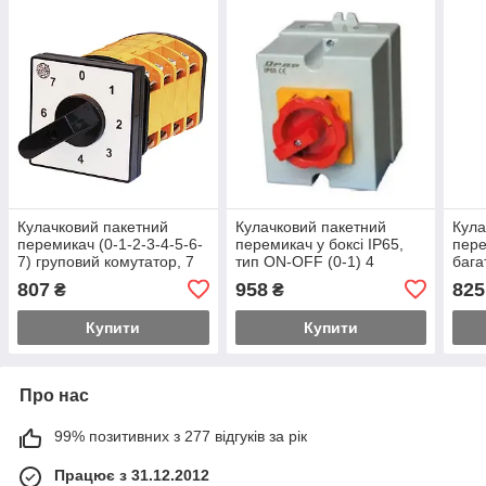
Кулачковий пакетний
Кулачковий пакетний
Кула
перемикач (0-1-2-3-4-5-6-
перемикач у боксі IP65,
пер
7) груповий комутатор, 7
тип ON-OFF (0-1) 4
бага
кроків, 10 А
полюси, з блокуванням,
3), 
807
958
825
₴
₴
10А
Купити
Купити
Про нас
99% позитивних з 277 відгуків за рік
Працює з 31.12.2012