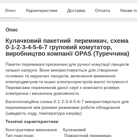
Опис
Характеристики
Доставка
Оплата
Умови п
Опис
Кулачковий пакетний перемикач, схема
0-1-2-3-4-5-6-7 груповий комутатор,
виробництво компанії OPAS (Туреччина)
Пакетні перемикачі призначені для ручної комутації ланцюгів
низької напруги. Вони використовуються для створення
головних та керуючих ланцюгів, включення-вимкнення
електродвигунів та інших електропристроїв малої потужності.
Перевагами перемикачів даної серії є компактні розміри,
електрична і механічна довговічність
Багатопозиційна схема 0-1-2-3-4-5-6-7 використовується для
перемикання між різними режимами роботи обладнання
(швидкість ходу, температура нагріву)
Технічні характеристики
Конструктивне виконання: Кулачковий
Тип пристрою: Поворотний перемикач