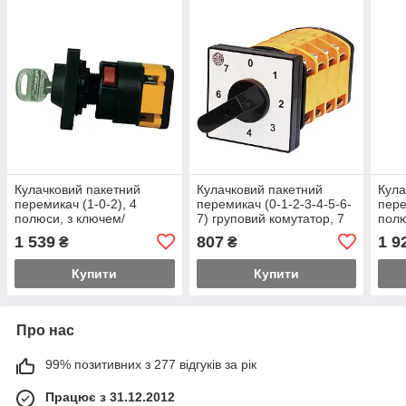
Кулачковий пакетний
Кулачковий пакетний
Кула
перемикач (1-0-2), 4
перемикач (0-1-2-3-4-5-6-
пере
полюси, з ключем/
7) груповий комутатор, 7
полю
блокуванням, 10 А
кроків, 10 А
блок
1 539
807
1 9
₴
₴
Купити
Купити
Про нас
99% позитивних з 277 відгуків за рік
Працює з 31.12.2012