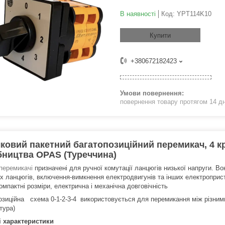
В наявності
Код:
YPT114K10
Купити
+380672182423
повернення товару протягом 14 д
ковий пакетний багатопозиційний перемикач, 4 кро
ництва OPAS (Туреччина)
перемикачі
призначені для ручної комутації ланцюгів низької напруги. В
х ланцюгів, включення-вимкнення електродвигунів та інших електроприст
компактні розміри, електрична і механічна довговічність
озиційна схема 0-1-2-3-4 використовується для перемикання між різним
тура)
і характеристики