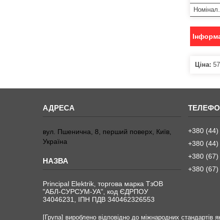
Номінал.
Інформа
Ціна:
57
+380 (44)
вул. Пшенична, 8, перший поверх, Київ,
Україна
+380 (44)
+380 (67)
+380 (67)
Principal Elektrik, торгова марка ТзОВ
"АБЛ-СУРСУМ-УА", код ЄДРПОУ
34046231, ІПН ПДВ 340462326553
[Група] вироблено відповідно до міжнародних стандартів як