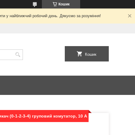
Кошик
ити у найближчий робочий день. Дякуємо за розуміння!
Кошик
ач (0-1-2-3-4) груповий комутатор, 10 А