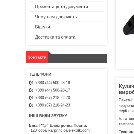
Презентації та документи
Чому нам довіряють
Відгуки
Доставка та оплата
Контакти
+380 (44) 500-28-16
Кулач
+380 (44) 500-28-17
вироб
+380 (67) 218-22-70
Пакетні
+380 (67) 218-24-23
керуючи
серії є 
ІНШІ ВИДИ ЗВ'ЯЗКУ
Багатоп
темпера
Email "@" Електронна Пошта
123"собачка"principalelektrik.com
Технічн