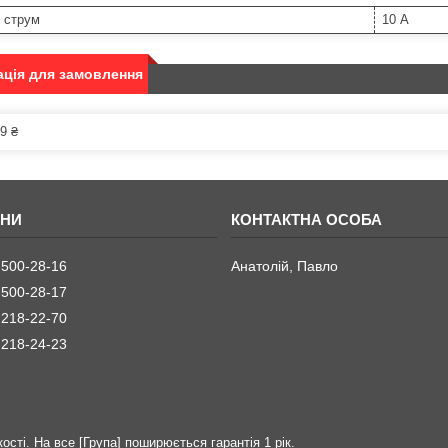
 струм
10 А
ція для замовлення
9 ₴
 500-28-16
Анатолій, Павло
 500-28-17
 218-22-70
 218-24-23
ості. На все [Група] поширюється гарантія 1 рік.