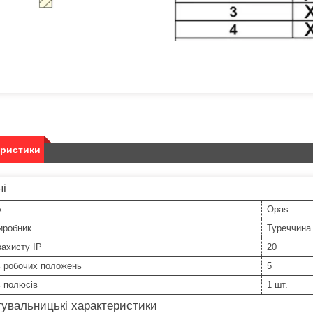
еристики
ні
к
Opas
иробник
Туреччина
захисту IP
20
ь робочих положень
5
ь полюсів
1 шт.
увальницькі характеристики