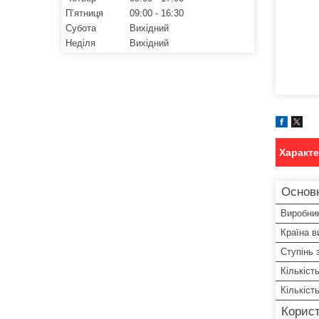
Пʼятниця
09:00
16:30
Субота
Вихідний
Неділя
Вихідний
Характ
Основ
Виробни
Країна в
Ступінь 
Кількіст
Кількіст
Корист