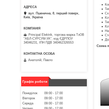
Ко
Ти
вул. Пшенична, 8, перший поверх,
Сх
Київ, Україна
Кі
Ти
Кі
На
Principal Elektrik, торгова марка ТзОВ
Ст
"АБЛ-СУРСУМ-УА", код ЄДРПОУ
Ді
34046231, ІПН ПДВ 340462326553
Схема 
Анатолій, Павло
Графік роботи
Понеділок
09:00
17:00
Вівторок
09:00
17:00
Середа
09:00
17:00
Четвер
09:00
17:00