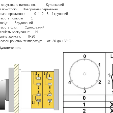
нструктивне виконання: Кулачковий
п пристрою: Поворотний перемикач
ема перемикання: 0 -1- 2 - 3 - 4 груповий
лькість полюсів 1
повід: Вбудований
лькість фаз: Однофазний
явність блокування: Ні.
епінь захисту: IP20
апазон робочих температур: от -30 до +55°С
підключення: