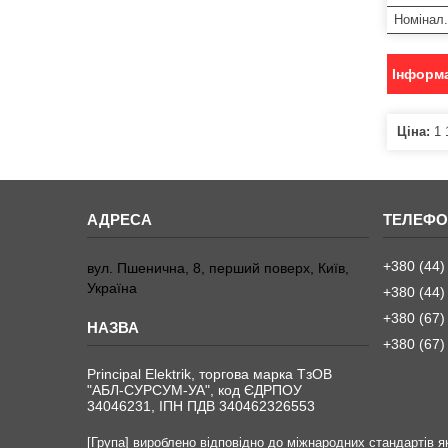
Номінал.
Інформа
Ціна:
1 
+380 (44)
вул. Пшенична, 8, перший поверх, Київ,
Україна
+380 (44)
+380 (67)
+380 (67)
Principal Elektrik, торгова марка ТзОВ
"АБЛ-СУРСУМ-УА", код ЄДРПОУ
34046231, ІПН ПДВ 340462326553
[Група] вироблено відповідно до міжнародних стандартів як