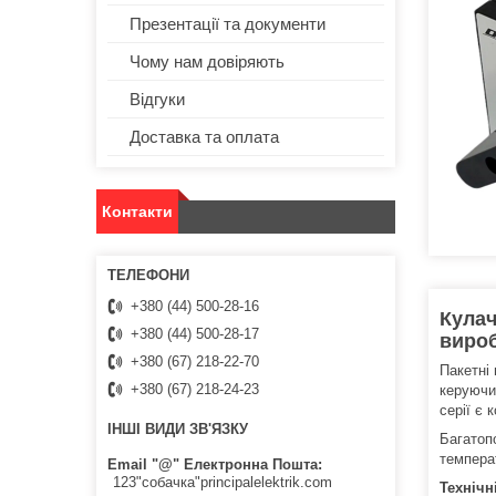
Презентації та документи
Чому нам довіряють
Відгуки
Доставка та оплата
Контакти
+380 (44) 500-28-16
Кулач
+380 (44) 500-28-17
вироб
+380 (67) 218-22-70
Пакетні
+380 (67) 218-24-23
керуючи
серії є 
ІНШІ ВИДИ ЗВ'ЯЗКУ
Багатоп
темпера
Email "@" Електронна Пошта
123"собачка"principalelektrik.com
Технічн