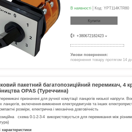
В наявності
Код:
YPT114KTR80
Купити
+380672182423
повернення товару протягом 14 д
ковий пакетний багатопозиційний перемикач, 4 кро
ництва OPAS (Туреччина)
 перемикачі призначені для ручної комутації ланцюгів низької напруги. 
х ланцюгів, включення-вимкнення електродвигунів та інших електроприст
компактні розміри, електрична і механічна довговічність
озиційна схема 0-1-2-3-4 використовується для перемикання між різним
тура)
і характеристики