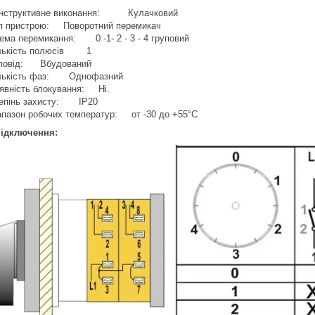
нструктивне виконання: Кулачковий
п пристрою: Поворотний перемикач
ема перемикання: 0 -1- 2 - 3 - 4 груповий
лькість полюсів 1
повід: Вбудований
лькість фаз: Однофазний
явність блокування: Ні.
епінь захисту: IP20
апазон робочих температур: от -30 до +55°С
підключення: