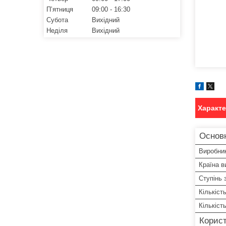
Пʼятниця
09:00
16:30
Субота
Вихідний
Неділя
Вихідний
Характ
Основ
Виробни
Країна в
Ступінь 
Кількіст
Кількіст
Корист