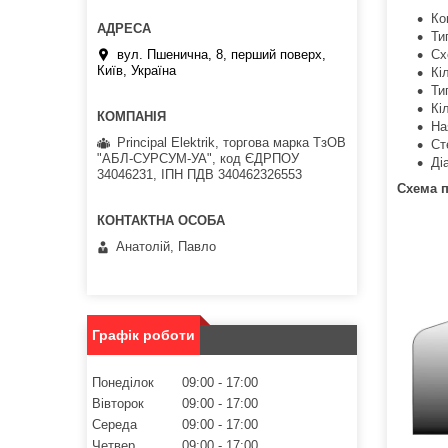
Ко
Ти
вул. Пшенична, 8, перший поверх,
Сх
Київ, Україна
Кі
Ти
Кі
На
Principal Elektrik, торгова марка ТзОВ
Ст
"АБЛ-СУРСУМ-УА", код ЄДРПОУ
Ді
34046231, ІПН ПДВ 340462326553
Схема 
Анатолій, Павло
Графік роботи
Понеділок
09:00
17:00
Вівторок
09:00
17:00
Середа
09:00
17:00
Четвер
09:00
17:00