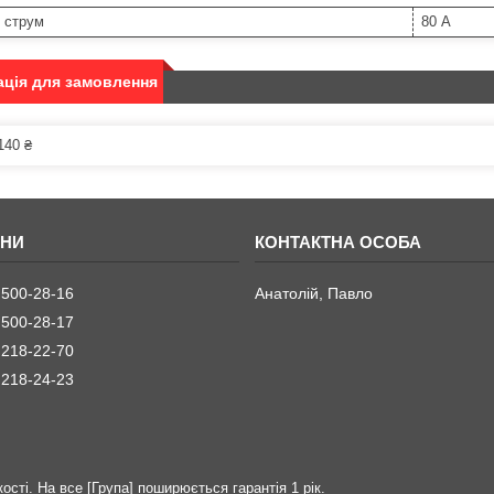
 струм
80 А
ція для замовлення
140 ₴
 500-28-16
Анатолій, Павло
 500-28-17
 218-22-70
 218-24-23
ості. На все [Група] поширюється гарантія 1 рік.