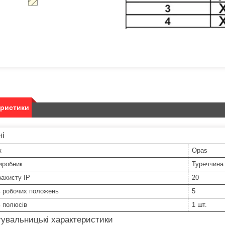
еристики
ні
к
Opas
иробник
Туреччина
захисту IP
20
ь робочих положень
5
ь полюсів
1 шт.
увальницькі характеристики