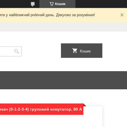
Кошик
ити у найближчий робочий день. Дякуємо за розуміння!
Кошик
ач (0-1-2-3-4) груповий комутатор, 80 А