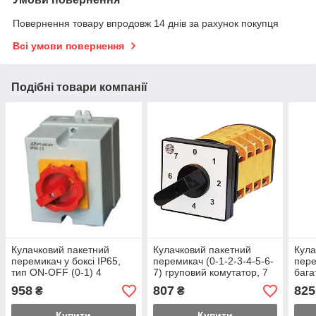
Повернення товару впродовж 14 днів за рахунок покупця
Всі умови повернення
Подібні товари компанії
Кулачковий пакетний
Кулачковий пакетний
Кула
перемикач у боксі IP65,
перемикач (0-1-2-3-4-5-6-
пер
тип ON-OFF (0-1) 4
7) груповий комутатор, 7
бага
полюси, з блокуванням,
кроків, 10 А
3), 
958
807
825
₴
₴
10А
Купити
Купити