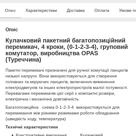
Опис
Характеристики
Доставка
Оплата
Умови п
Опис
Кулачковий пакетний багатопозиційний
перемикач, 4 кроки, (0-1-2-3-4), груповий
комутатор, виробництва OPAS
(Туреччина)
Пакетні перемикачі призначені для ручної комутації ланцюгів
низької напруги. Вони використовуються для створення
головних та керуючих ланцюгів, включення-вимкнення
електродвигунів та інших електропристроїв малої потужності.
Перевагами перемикачів цієї серії є компактні розміри,
електрична і механічна довговічність
Багатопозиційна схема 0-1-2-3-4 використовується для
перемикання між різними режимами роботи обладнання
(швидкість ходу, температура)
Технічні характеристики
Конструктивне виконання: Кулачковий