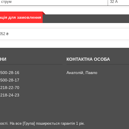
 струм
32 А
ція для замовлення
052 ₴
 500-28-16
Анатолій, Павло
 500-28-17
 218-22-70
 218-24-23
ості. На все [Група] поширюється гарантія 1 рік.