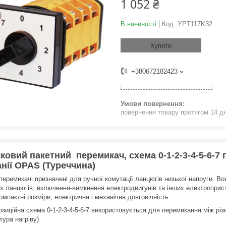
1 052 ₴
В наявності
Код:
YPT117K32
Купити
+380672182423
повернення товару протягом 14 д
ковий пакетний перемикач, схема 0-1-2-3-4-5-6-7
нії OPAS (Туреччина)
 перемикачі призначені для ручної комутації ланцюгів низької напруги. 
х ланцюгів, включення-вимкнення електродвигунів та інших електроприст
компактні розміри, електрична і механічна довговічність
озиційна схема 0-1-2-3-4-5-6-7 використовується для перемикання між рі
тура нагріву)