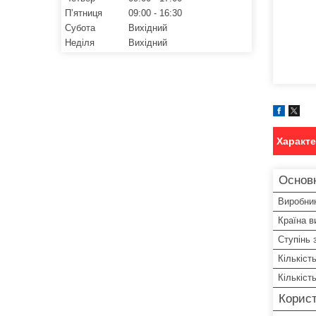
Пʼятниця
09:00
16:30
Субота
Вихідний
Неділя
Вихідний
Характ
Основ
Виробни
Країна в
Ступінь 
Кількіст
Кількіст
Корист