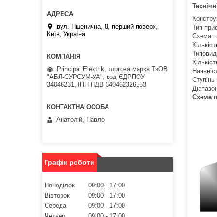
Технічн
Констру
вул. Пшенична, 8, перший поверх,
Тип п
Київ, Україна
Схема п
Кіль
Ти
Кіл
Principal Elektrik, торгова марка ТзОВ
Наявні
"АБЛ-СУРСУМ-УА", код ЄДРПОУ
Ступінь
34046231, ІПН ПДВ 340462326553
Діапазо
Схема 
Анатолій, Павло
Графік роботи
Понеділок
09:00
17:00
Вівторок
09:00
17:00
Середа
09:00
17:00
Четвер
09:00
17:00