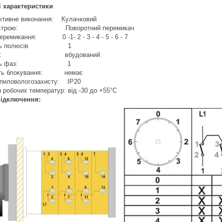
і характеристики
ктивне виконання: Кулачковий
ристрою: Поворотний перемикач
еремикання: 0 -1- 2 - 3 - 4 - 5 - 6 - 7
кість полюсів 1
повид: вбудований
ькість фаз: 1
сть блокування: немає
 пиловологозахисту: IP20
н робочих температур: від -30 до +55°С
підключення: