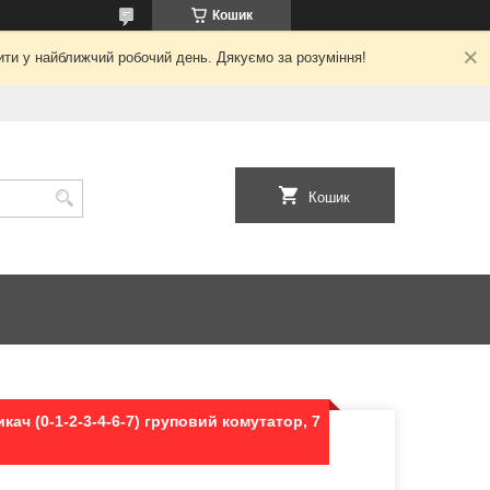
Кошик
ити у найближчий робочий день. Дякуємо за розуміння!
Кошик
ач (0-1-2-3-4-6-7) груповий комутатор, 7