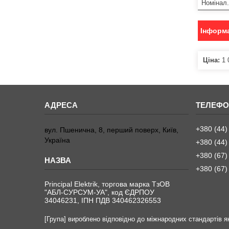
Номінал.
Інформа
Ціна:
1 
+380 (44)
вул. Пшенична, 8, перший поверх, Київ,
Україна
+380 (44)
+380 (67)
+380 (67)
Principal Elektrik, торгова марка ТзОВ
"АБЛ-СУРСУМ-УА", код ЄДРПОУ
34046231, ІПН ПДВ 340462326553
[Група] вироблено відповідно до міжнародних стандартів як