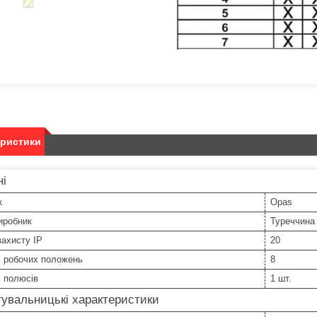
еристики
ні
к
Opas
иробник
Туреччина
захисту IP
20
ь робочих положень
8
ь полюсів
1 шт.
увальницькі характеристики