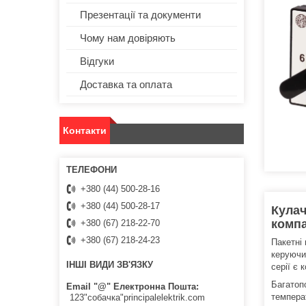
Презентації та документи
Чому нам довіряють
Відгуки
Доставка та оплата
Контакти
+380 (44) 500-28-16
+380 (44) 500-28-17
Кулач
компа
+380 (67) 218-22-70
+380 (67) 218-24-23
Пакетні
керуючи
ІНШІ ВИДИ ЗВ'ЯЗКУ
серії є 
Багатоп
Email "@" Електронна Пошта
темпера
123"собачка"principalelektrik.com