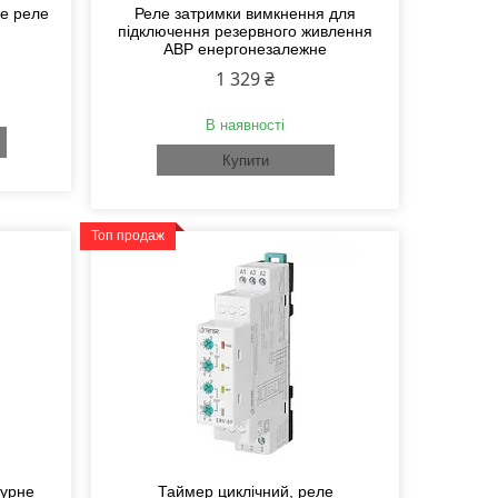
не реле
Реле затримки вимкнення для
підключення резервного живлення
АВР енергонезалежне
1 329 ₴
В наявності
Купити
Топ продаж
турне
Таймер циклічний, реле