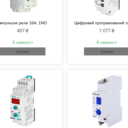
Імпульсне реле 16А, 1NО
Цифровий програмований 
407 ₴
1 077 ₴
В наявності
В наявності
Купити
Купити