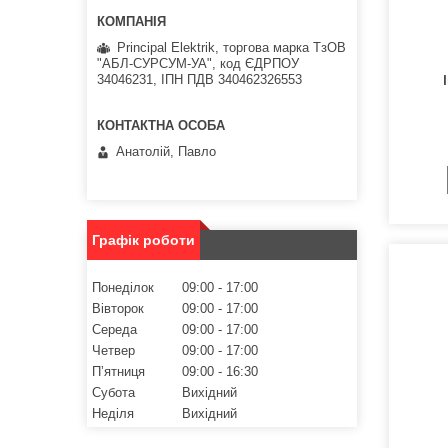
Principal Elektrik, торгова марка ТзОВ
"АБЛ-СУРСУМ-УА", код ЄДРПОУ
34046231, ІПН ПДВ 340462326553
Анатолій, Павло
Графік роботи
Понеділок
09:00
17:00
Вівторок
09:00
17:00
Середа
09:00
17:00
Четвер
09:00
17:00
Пʼятниця
09:00
16:30
Субота
Вихідний
Неділя
Вихідний