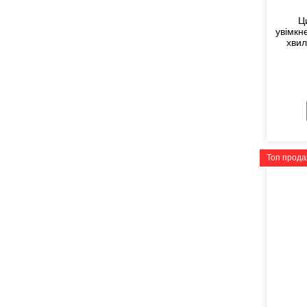
Ц
увімкн
хвил
Топ прод