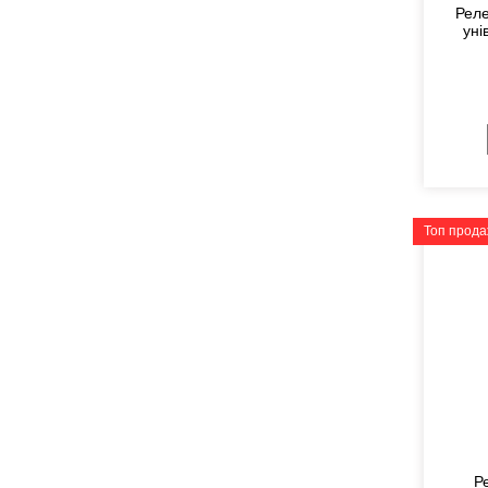
Реле
уні
Топ прод
Р