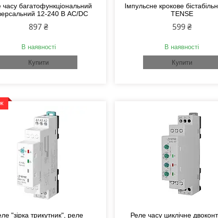
 часу багатофункціональний
Імпульсне крокове бістабіль
версальний 12-240 В AC/DC
TENSE
897 ₴
599 ₴
В наявності
В наявності
Купити
Купити
аж
еле "зірка трикутник", реле
Реле часу циклічне двокон