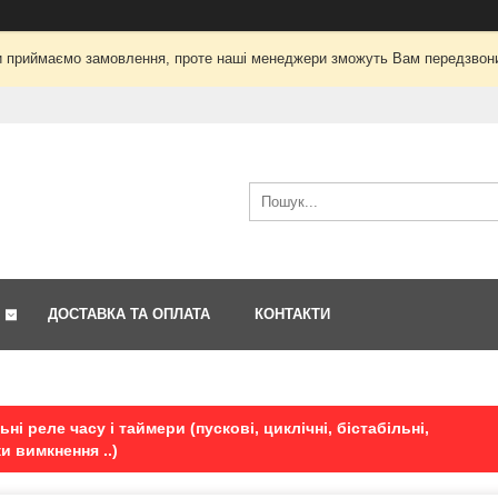
і ми приймаємо замовлення, проте наші менеджери зможуть Вам передзвон
ДОСТАВКА ТА ОПЛАТА
КОНТАКТИ
ьні реле часу і таймери (пускові, циклічні, бістабільні,
и вимкнення ..)