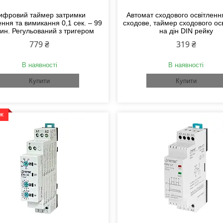
ифровий таймер затримки
Автомат сходового освітленн
ення та вимикання 0,1 сек. – 99
сходове, таймер сходового ос
ин. Регульований з тригером
на дін DIN рейку
779 ₴
319 ₴
В наявності
В наявності
Купити
Купити
аж