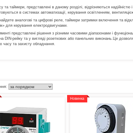
су та таймери, представлені в даному розділі, відрізняються надійністю
товуються в системах автоматизації, керування освітленням, вентиляці
найдете аналогові та цифрові реле, таймери затримки включення та відклю
ик» для керування електродвигунами.
именті представлені рішення з різними часовими діапазонами і функціона
на DIN-рейку та у вигляді розеткових або панельних виконань.Це дозвол
ю часу та захисту обладнання.
Новинка