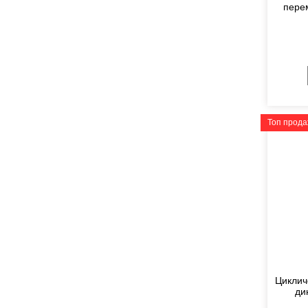
пере
Топ прод
Циклич
ди