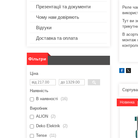
Презентації та документи
Реле ча
викорис
Чому нам довіряють
Тут ви з
трикутн
Відгуки
В асорт
Доставка та оплата
монтаж 
контрол
Фільтри
Ціна
Наявність
В наявності
16
Новинка
Виробник
ALION
2
Deko Elektrik
2
Tense
11