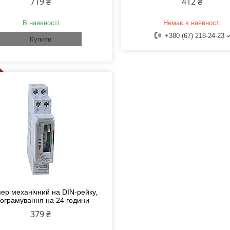
719 ₴
412 ₴
В наявності
Немає в наявності
+380 (67) 218-24-23
Купити
ер механічний на DIN-рейку,
ограмування на 24 години
379 ₴