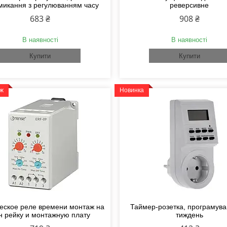
микання з регулюванням часу
реверсивне
683 ₴
908 ₴
В наявності
В наявності
Купити
Купити
аж
Новинка
еское реле времени монтаж на
Таймер-розетка, програмува
н рейку и монтажную плату
тиждень