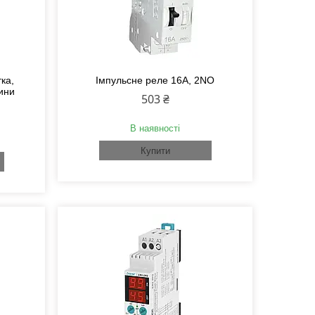
ка,
Імпульсне реле 16А, 2NО
ини
503 ₴
В наявності
Купити