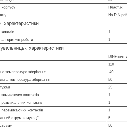
 корпусу
Пластик
тажу
На DIN ре
ні характеристики
ь каналів
1
ь алгоритмів роботи
1
увальницькі характеристики
DIN+гвинт
110
на температура зберігання
-40
льна температура зберігання
50
служби
25
ь замикаючих контактів
1
ь розмикальних контактів
1
ь перемикаючих контактів
1
льний струм комутації
5
 струму
50