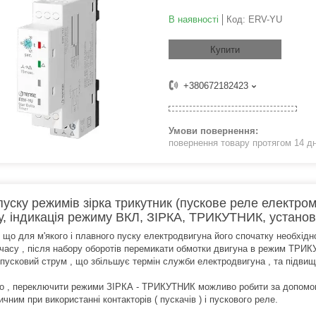
В наявності
Код:
ERV-YU
Купити
+380672182423
повернення товару протягом 14 д
пуску режимів зірка трикутник (пускове реле електром
у, індикація режиму ВКЛ, ЗІРКА, ТРИКУТНИК, устано
, що для м'якого і плавного пуску електродвигуна його спочатку необхідн
 часу , після набору оборотів перемикати обмотки двигуна в режим ТРИ
 пусковий струм , що збільшує термін служби електродвигуна , та підвищ
о , переключити режими ЗІРКА - ТРИКУТНИК можливо робити за допомог
чним при використанні контакторів ( пускачів ) і пускового реле.