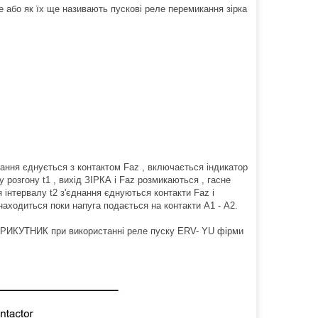
 або як їх ще називають пускові реле перемикання зірка
нання єднується з контактом Faz , включається індикатор
алу розгону t1 , вихід ЗІРКА і Faz розмикаються , гасне
ня інтервалу t2 з'єднання єднуються контакти Faz і
аходиться поки напуга подається на контакти А1 - А2.
ТРИКУТНИК при використанні реле пуску ERV- YU фірми