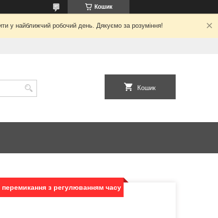
Кошик
ити у найближчий робочий день. Дякуємо за розуміння!
Кошик
е перемикання з регулюванням часу