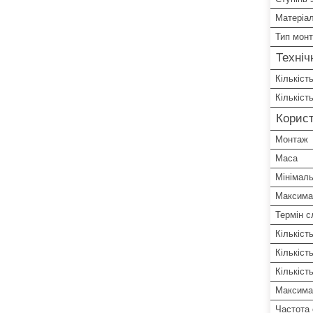
Матеріал
Тип мон
Техніч
Кількіст
Кількіст
Корист
Монтаж
Маса
Мінімаль
Максима
Термін 
Кількіст
Кількіст
Кількіст
Максима
Частота