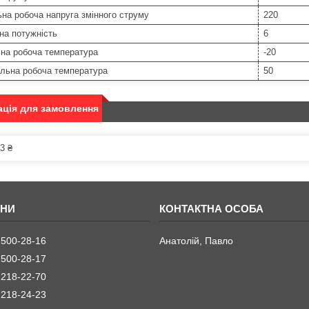
на робоча напруга змінного струму
220
на потужність
6
ьна робоча температура
-20
льна робоча температура
50
ція для замовлення
3 ₴
 500-28-16
Анатолій, Павло
 500-28-17
 218-22-70
 218-24-23