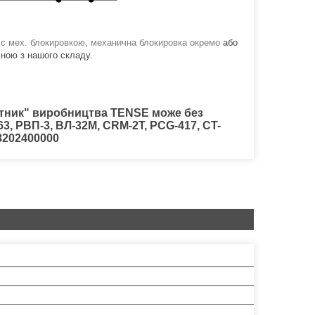
 с мех. блокировкою
,
механична блокировка окремо
або
ною з нашого складу.
кутник" виробництва TENSE може без
3, РВП-3, ВЛ-32М, CRM-2T, PCG-417, CT-
08202400000