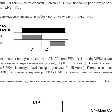
авління такими контакторами , компанія TENSE пропонує реле пуску реле
к - ERV - YU .
 тимчасових інтервалів роботи реле пуску зірка - трикутник .
ачі робочої напруги на контакти А1 -А2 реле ERV - YU , вихід ЗІРКА з'єд
починається відлік інтервалу розгону t1 ( 0.1 ... 30 сек . ) . Після інтерв
р ЗІРКА , і стартує відлік інтервалу паузи t2 ( 15 мсек ) . Після закінчен
ИК , загоряється індикатор ТРИКУТНИК і в такому стані пускове реле зн
ключення електродвигуна в автоматичну систему перемикання ЗІРКА - 