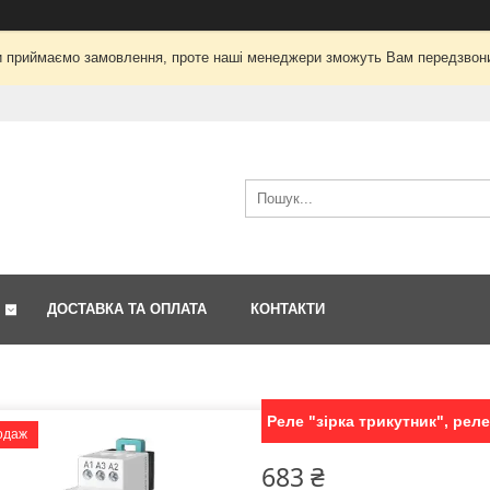
і ми приймаємо замовлення, проте наші менеджери зможуть Вам передзвон
ДОСТАВКА ТА ОПЛАТА
КОНТАКТИ
Реле "зірка трикутник", рел
одаж
683 ₴