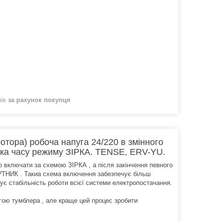
нів
за рахунок покупця
отора) робоча напуга 24/220 в змінного
вка часу режиму ЗІРКА. TENSE, ERV-YU.
о включати за схемою ЗІРКА , а після закінчення певного
КУТНИК . Такиа схема включення забезпечує більш
ує стабільність роботи всієї системи електропостачання.
ою тумблера , але краще цей процес зробити