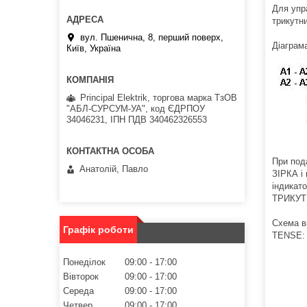
Для упр
трикутни
вул. Пшенична, 8, перший поверх,
Діаграма
Київ, Україна
Principal Elektrik, торгова марка ТзОВ
"АБЛ-СУРСУМ-УА", код ЄДРПОУ
34046231, ІПН ПДВ 340462326553
При под
Анатолій, Павло
ЗІРКА і 
індикато
ТРИКУТН
Схема в
Графік роботи
TENSE:
Понеділок
09:00
17:00
Вівторок
09:00
17:00
Середа
09:00
17:00
Четвер
09:00
17:00