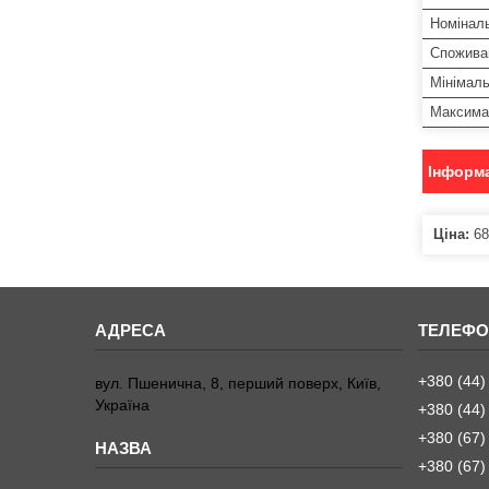
Номіналь
Спожива
Мінімал
Максима
Інформа
Ціна:
68
+380 (44)
вул. Пшенична, 8, перший поверх, Київ,
Україна
+380 (44)
+380 (67)
+380 (67)