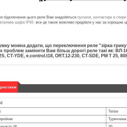
я підключення цього реле Вам знадобяться
пускачи
,
контактори в сборе
еталева шафа IP65
все це також можливо придбати у нас за хорощою ці
сумку можна додати, що переключення реле "зірка-три
 проблем замінити Вам більш дорогі реле такі як: ВЛ-16
S, CT-YDE, e.control.t18, ORT.12-230, CT-SDE, РМ Т 25, 8
еристики
ні
к
Tense
иробник
Туреччина
захисту IP
20