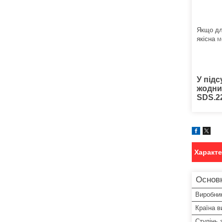
Якщо дл
якісна
м
У під
жодних
SDS.22
Характ
Основ
Виробни
Країна в
Ступінь 