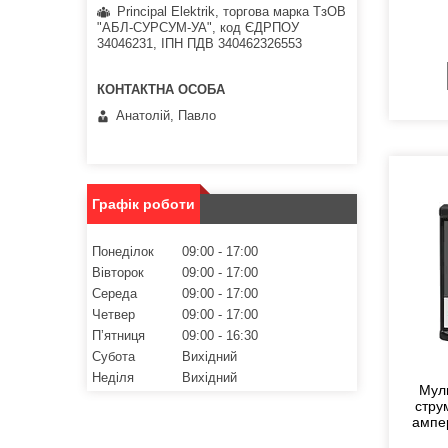
Principal Elektrik, торгова марка ТзОВ
"АБЛ-СУРСУМ-УА", код ЄДРПОУ
34046231, ІПН ПДВ 340462326553
Анатолій, Павло
Графік роботи
Понеділок
09:00
17:00
Вівторок
09:00
17:00
Середа
09:00
17:00
Четвер
09:00
17:00
Пʼятниця
09:00
16:30
Субота
Вихідний
Неділя
Вихідний
Мул
стру
ампе