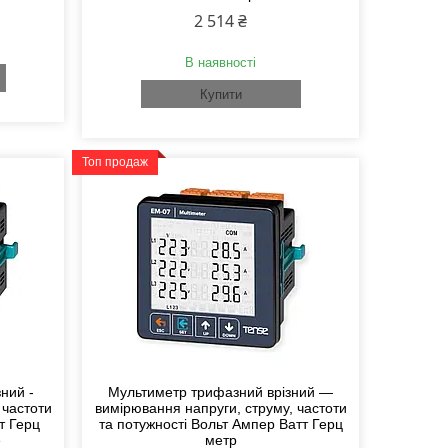
2 514 ₴
В наявності
Купити
Топ продаж
ний -
Мультиметр трифазний врізний —
 частоти
вимірювання напруги, струму, частоти
т Герц
та потужності Вольт Ампер Ватт Герц
е
метр