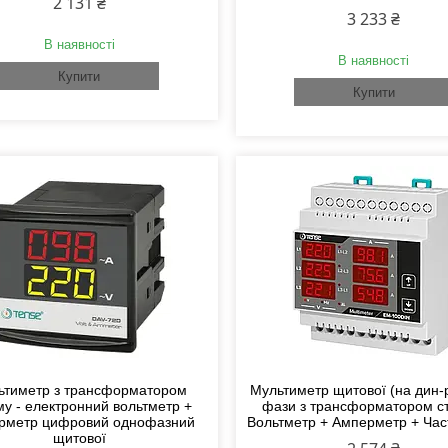
2 131 ₴
3 233 ₴
В наявності
В наявності
Купити
Купити
ьтиметр з трансформатором
Мультиметр щитової (на дин-
му - електронний вольтметр +
фази з трансформатором с
рметр цифровий однофазний
Вольтметр + Амперметр + Ча
щитової