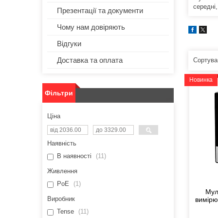
середні,
Презентації та документи
Чому нам довіряють
Відгуки
Доставка та оплата
Новинка
Фільтри
Ціна
Наявність
В наявності
11
Живлення
PoE
1
Мул
Виробник
вимірю
Tense
11