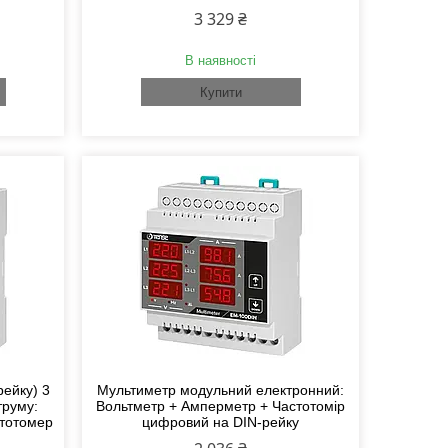
3 329 ₴
В наявності
Купити
рейку) 3
Мультиметр модульний електронний:
труму:
Вольтметр + Амперметр + Частотомір
стотомер
цифровий на DIN-рейку