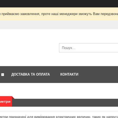
і ми приймаємо замовлення, проте наші менеджери зможуть Вам передзвон
ДОСТАВКА ТА ОПЛАТА
КОНТАКТИ
метри
етри призначені для вимірювання електричних величин, таких як напруга,