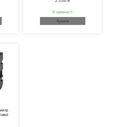
2 036 ₴
В наявності
Купити
метр
тової