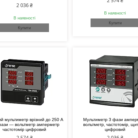
2 574 ₴
2 036 ₴
В наявності
В наявності
Купити
Купити
й мультиметр врізний до 250 А
Мультиметр 3 фази ампер
фази — вольтметр амперметр
вольтметр, частотомір, щи
частотомір цифровий
цифровий
2 574 ₴
2 036 ₴