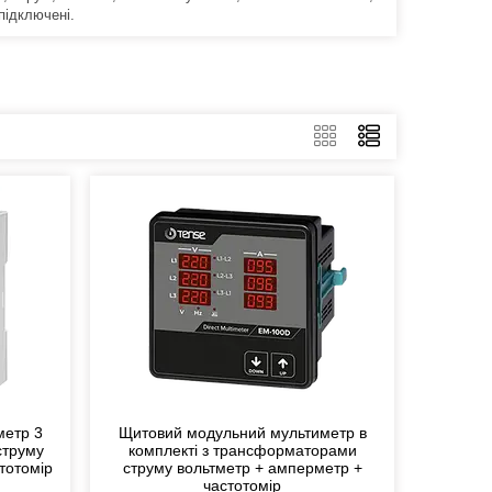
підключені.
метр 3
Щитовий модульний мультиметр в
струму
комплекті з трансформаторами
тотомір
струму вольтметр + амперметр +
частотомір