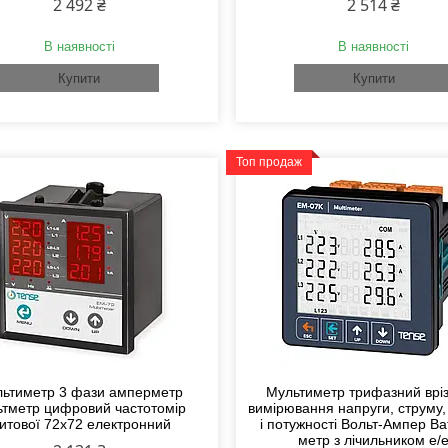
2 492 ₴
2 514 ₴
В наявності
В наявності
Купити
Купити
Топ продаж
ьтиметр 3 фази амперметр
Мультиметр трифазний вріз
ьтметр цифровий частотомір
вимірювання напруги, струму,
итової 72x72 електронний
і потужності Вольт-Ампер Ва
метр з лічильником е/