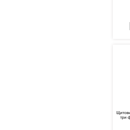
Щитови
три 