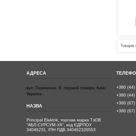
+380 (44)
вул. Пшенична, 8, перший поверх, Київ,
Україна
+380 (44)
+380 (67)
+380 (67)
Principal Elektrik, торгова марка ТзОВ
"АБЛ-СУРСУМ-УА", код ЄДРПОУ
34046231, ІПН ПДВ 340462326553