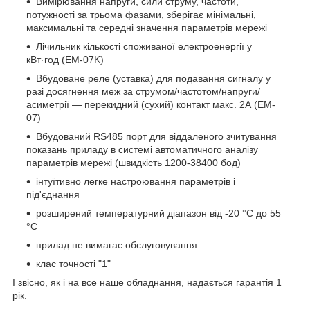
Вимірювання напруги, сили струму, частоти,
потужності за трьома фазами, зберігає мінімальні,
максимальні та середні значення параметрів мережі
Лічильник кількості споживаної електроенергії у
кВт·год (EM-07K)
Вбудоване реле (уставка) для подавання сигналу у
разі досягнення меж за струмом/частотом/напруги/
асиметрії — перекидний (сухий) контакт макс. 2А (EM-
07)
Вбудований RS485 порт для віддаленого зчитування
показань приладу в системі автоматичного аналізу
параметрів мережі (швидкість 1200-38400 бод)
інтуїтивно легке настроювання параметрів і
під'єднання
розширений температурний діапазон від -20 °C до 55
°C
прилад не вимагає обслуговування
клас точності "1"
І звісно, як і на все наше обладнання, надається гарантія 1
рік.