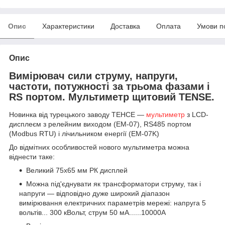
Опис
Характеристики
Доставка
Оплата
Умови п
Опис
Вимірювач сили струму, напруги,
частоти, потужності за трьома фазами і
RS портом. Мультиметр щитовий TENSE.
Новинка від турецького заводу ТЕНСЕ —
мультиметр
з LCD-
дисплеєм з релейним виходом (EM-07), RS485 портом
(Modbus RTU) і лічильником енергії (EM-07K)
До відмітних особливостей нового мультиметра можна
віднести таке:
Великий 75х65 мм РК дисплей
Можна під'єднувати як трансформатори струму, так і
напруги — відповідно дуже широкий діапазон
вимірювання електричних параметрів мережі: напруга 5
вольтів... 300 кВольт, струм 50 мА......10000А