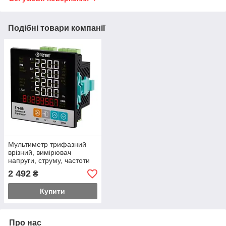
Подібні товари компанії
Мультиметр трифазний
врізний, вимірювач
напруги, струму, частоти
та потужності
2 492
₴
Купити
Про нас