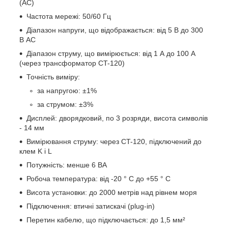
(AC)
Частота мережі: 50/60 Гц
Діапазон напруги, що відображається: від 5 В до 300
В AC
Діапазон струму, що вимірюється: від 1 А до 100 А
(через трансформатор CT-120)
Точність виміру:
за напругою: ±1%
за струмом: ±3%
Дисплей: дворядковий, по 3 розряди, висота символів
- 14 мм
Вимірювання струму: через CT-120, підключений до
клем K і L
Потужність: менше 6 ВА
Робоча температура: від -20 ° C до +55 ° C
Висота установки: до 2000 метрів над рівнем моря
Підключення: втичні затискачі (plug-in)
Перетин кабелю, що підключається: до 1,5 мм²