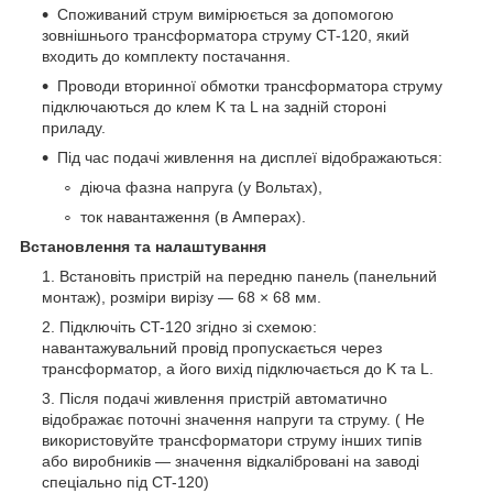
Споживаний струм вимірюється за допомогою
зовнішнього трансформатора струму CT-120, який
входить до комплекту постачання.
Проводи вторинної обмотки трансформатора струму
підключаються до клем K та L на задній стороні
приладу.
Під час подачі живлення на дисплеї відображаються:
діюча фазна напруга (у Вольтах),
ток навантаження (в Амперах).
Встановлення та налаштування
Встановіть пристрій на передню панель (панельний
монтаж), розміри вирізу — 68 × 68 мм.
Підключіть CT-120 згідно зі схемою:
навантажувальний провід пропускається через
трансформатор, а його вихід підключається до K та L.
Після подачі живлення пристрій автоматично
відображає поточні значення напруги та струму. ( Не
використовуйте трансформатори струму інших типів
або виробників — значення відкалібровані на заводі
спеціально під CT-120)