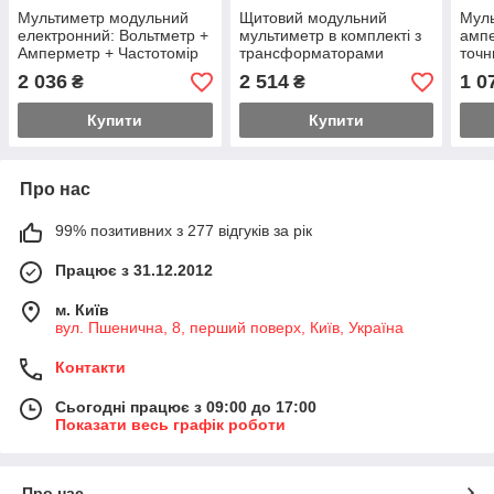
Мультиметр модульний
Щитовий модульний
Муль
електронний: Вольтметр +
мультиметр в комплекті з
ампе
Амперметр + Частотомір
трансформаторами
точн
цифровий на DIN-рейку
струму вольтметр +
циф
2 036
2 514
1 0
₴
₴
амперметр + частотомір
Купити
Купити
Про нас
99% позитивних з 277 відгуків за рік
Працює з 31.12.2012
м. Київ
вул. Пшенична, 8, перший поверх, Київ, Україна
Контакти
Сьогодні працює з 09:00 до 17:00
Показати весь графік роботи
Про нас