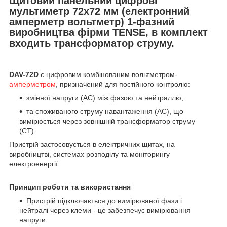
Щитовий панельний цифрові
мультиметр 72х72 мм (електронний
амперметр вольтметр) 1-фазний
виробництва фірми TENSE, в комплект
входить трансформатор струму.
DAV-72D
є цифровим комбінованим вольтметром-
амперметром
, призначений для постійного контролю:
змінної напруги (AC) між фазою та нейтраллю,
та споживаного струму навантаження (AC), що
вимірюється через зовнішній трансформатор струму
(CT).
Пристрій застосовується в електричних щитах, на
виробництві, системах розподілу та моніторингу
електроенергії.
Принцип роботи та використання
Пристрій підключається до вимірюваної фази і
нейтралі через клеми - це забезпечує вимірювання
напруги.