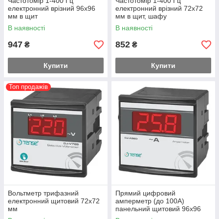
Частотомір 1-400 Гц
Частотомір 1-400 Гц
електронний врізний 96х96
електронний врізний 72х72
мм в щит
мм в щит, шафу
В наявності
В наявності
947
852
₴
₴
Купити
Купити
Топ продажів
Вольтметр трифазний
Прямий цифровий
електронний щитовий 72х72
амперметр (до 100А)
мм
панельний щитовий 96х96
мм