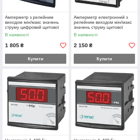
Амперметр з релейним
Амперметр електронний з
виходом мін/макс значень
релейним виходом мін/макс
струму цифровий щитової
значень струму щитової
панельний 96х96 мм
панельний 72х72 мм
В наявності
В наявності
1 805
2 150
₴
₴
Купити
Купити