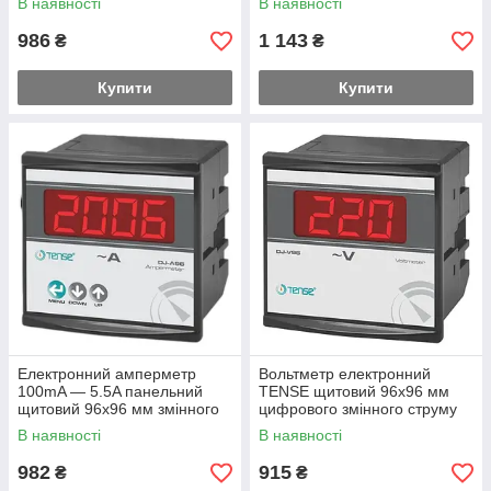
В наявності
В наявності
986
1 143
₴
₴
Купити
Купити
Електронний амперметр
Вольтметр електронний
100mA — 5.5A панельний
TENSE щитовий 96х96 мм
щитовий 96х96 мм змінного
цифрового змінного струму
струму
В наявності
В наявності
982
915
₴
₴