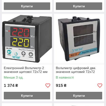
Купити
Купити
Електронний Вольтметр 2
Вольтметр цифровий два
значення щитової 72х72 мм
значення щитовий 72х72
Менше 3 од.
В наявності
1 374
915
₴
₴
Купити
Купити