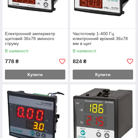
Електронний амперметр
Частотомір 1-400 Гц
щитовий 36х78 змінного
електронний врізний 36х78
струму
мм в щит
В наявності
В наявності
778
824
₴
₴
Купити
Купити