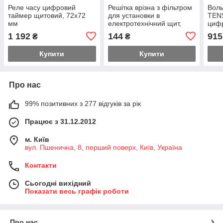
Реле часу цифровий
Решітка врізна з фільтром
Воль
таймер щитовий, 72х72
для установки в
TEN
мм
електротехнічний щит,
цифр
110х110 мм
стру
1 192
144
915
₴
₴
Купити
Купити
Про нас
99% позитивних з 277 відгуків за рік
Працює з 31.12.2012
м. Київ
вул. Пшенична, 8, перший поверх, Київ, Україна
Контакти
Сьогодні вихідний
Показати весь графік роботи
Про нас