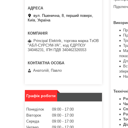
Підключа
вул. Пшенична, 8, перший поверх,
Київ, Україна
Викори
Пр
Пі
Тр
Principal Elektrik, торгова марка ТзОВ
"АБЛ-СУРСУМ-УА", код ЄДРПОУ
Тр
34046231, ІПН ПДВ 340462326553
Ма
пока
Дл
Вс
Анатолій, Павло
збер
На
Технічн
Графік роботи
Ро
Ча
Сп
Понеділок
09:00
17:00
Ро
Вівторок
09:00
17:00
То
Середа
09:00
17:00
Ді
Четвер
09:00
17:00