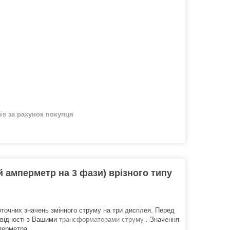
нів
за рахунок покупця
амперметр на 3 фази) врізного типу
точних значень змінного струму на три дисплея. Перед
овідності з Вашими
трансформаторами струму
. Значення
перметра.