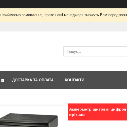
і ми приймаємо замовлення, проте наші менеджери зможуть Вам передзвон
ДОСТАВКА ТА ОПЛАТА
КОНТАКТИ
Амперметр щитової цифрови
врізний