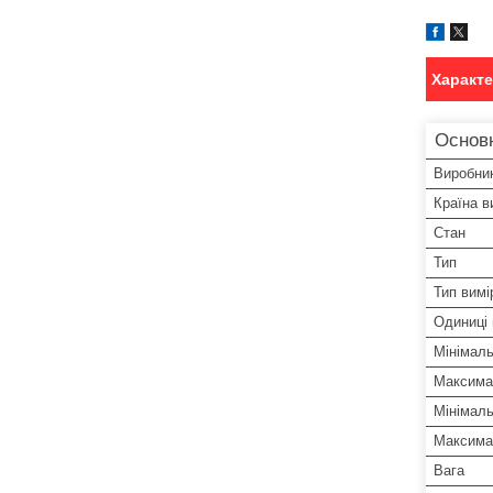
Характ
Основ
Виробни
Країна в
Стан
Тип
Тип вимі
Одиниці 
Мінімаль
Максима
Мінімал
Максима
Вага