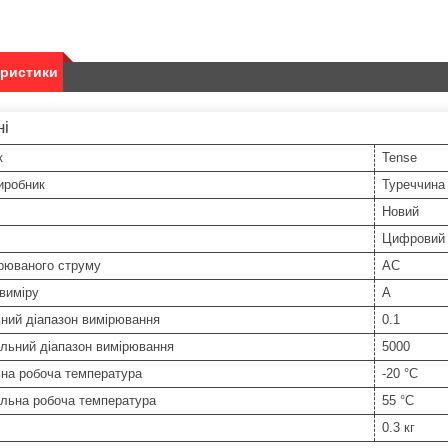
еристики
ні
к
Tense
иробник
Туреччина
Новий
Цифровий
рюваного струму
AC
виміру
А
ний діапазон вимірювання
0.1
льний діапазон вимірювання
5000
ьна робоча температура
-20 °С
льна робоча температура
55 °С
0.3 кг