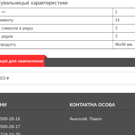
увальницькі характеристики
 +/-
1
символу
14
ь символів в рядку
3
ь рядків
3
продукту
96х96 мм
ція для замовлення
153 ₴
 500-28-16
Анатолій, Павло
 500-28-17
 218-22-70