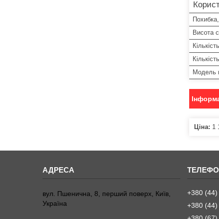
Корист
Похибка,
Висота 
Кількіст
Кількіст
Модель 
Інформа
Ціна:
1 
+380 (44)
вул. Пшенична, 8, перший поверх, Київ,
Україна
+380 (44)
+380 (67)