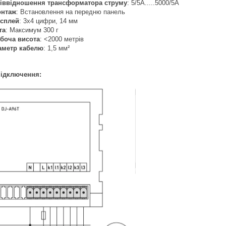
іввідношення трансформатора струму
: 5/5А.....5000/5А
нтаж
: Встановлення на передню панель
сплей
: 3x4 цифри, 14 мм
га
: Максимум 300 г
боча висота
: <2000 метрів
аметр кабелю
: 1,5 мм²
підключення: