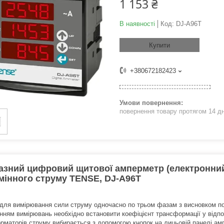
1 153 ₴
В наявності
Код:
DJ-A96T
Купити
+380672182423
повернення товару протягом 14 д
зний цифровий щитової амперметр (електронний 
мінного струму TENSE, DJ-A96T
для вимірювання сили струму одночасно по трьом фазам з висновком по
нням вимірювань необхідно встановити коефіцієнт трансформації у відп
рматорів струму вибирається з допомогою кнопок на лицьовій панелі ам