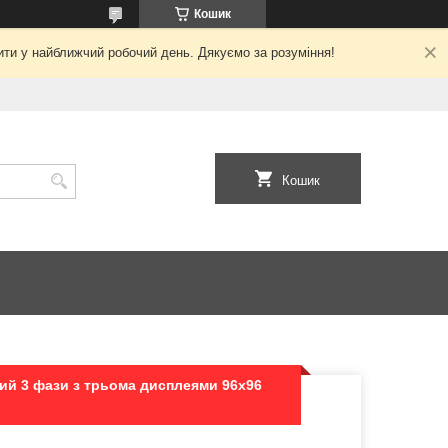
Кошик
ити у найближчий робочий день. Дякуємо за розуміння!
Кошик
й 3 фази з трьома дисплеями 96x96