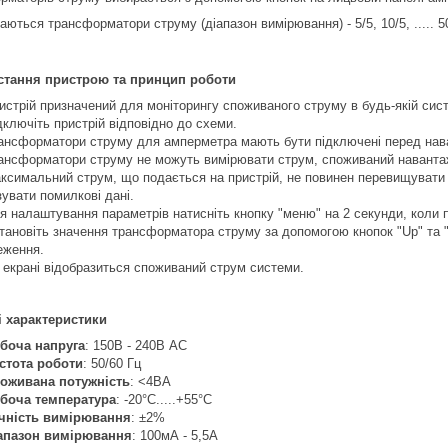
ються трансформатори струму (діапазон вимірювання) - 5/5, 10/5, ..... 5
стання пристрою та принцип роботи
истрій призначений для моніторингу споживаного струму в будь-якій сист
дключіть пристрій відповідно до схеми.
ансформатори струму для амперметра мають бути підключені перед нава
ансформатори струму не можуть вимірювати струм, споживаний наванта
ксимальний струм, що подається на пристрій, не повинен перевищувати 
зувати помилкові дані.
я налаштування параметрів натисніть кнопку "меню" на 2 секунди, коли п
тановіть значення трансформатора струму за допомогою кнопок "Up" та "D
еження.
 екрані відобразиться споживаний струм системи.
і характеристики
боча напруга
: 150В - 240В AC
стота роботи
: 50/60 Гц
оживана потужність
: <4ВА
боча температура
: -20°C.....+55°C
чність вимірювання
: ±2%
апазон вимірювання
: 100мА - 5,5А