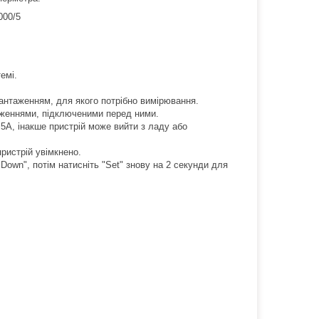
000/5
емі.
нтаженням, для якого потрібно вимірювання.
женнями, підключеними перед ними.
5А, інакше пристрій може вийти з ладу або
ристрій увімкнено.
own", потім натисніть "Set" знову на 2 секунди для