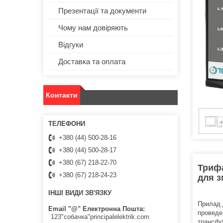
Презентації та документи
Чому нам довіряють
Відгуки
Доставка та оплата
Контакти
+380 (44) 500-28-16
+380 (44) 500-28-17
+380 (67) 218-22-70
Трифа
+380 (67) 218-24-23
для з
ІНШІ ВИДИ ЗВ'ЯЗКУ
Прилад 
Email "@" Електронна Пошта
проведе
123"собачка"principalelektrik.com
трансфо