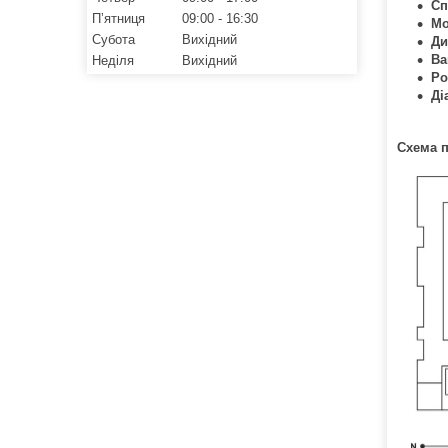
Сп
Пʼятниця
09:00
16:30
Мо
Субота
Вихідний
Ди
Ва
Неділя
Вихідний
Ро
Ді
Схема 