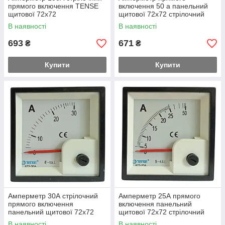
прямого включення TENSE
включення 50 а панельний
щитової 72х72
щитової 72х72 стрілочний
В наявності
В наявності
693
671
₴
₴
Купити
Купити
Амперметр 30А стрілочний
Амперметр 25А прямого
прямого включення
включення панельний
панельний щитової 72х72
щитової 72х72 стрілочний
В наявності
В наявності