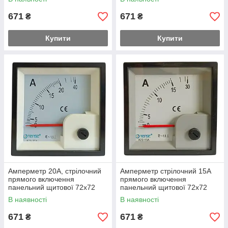
671
671
₴
₴
Купити
Купити
Амперметр 20А, стрілочний
Амперметр стрілочний 15А
прямого включення
прямого включення
панельний щитової 72х72
панельний щитової 72х72
В наявності
В наявності
671
671
₴
₴