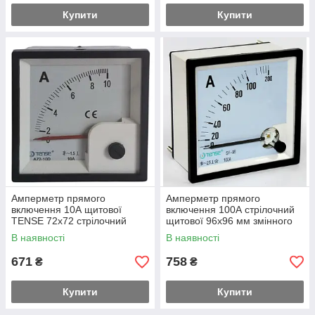
Купити
Купити
Амперметр прямого
Амперметр прямого
включення 10А щитової
включення 100А стрілочний
TENSE 72х72 стрілочний
щитової 96х96 мм змінного
струму
В наявності
В наявності
671
758
₴
₴
Купити
Купити