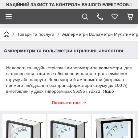
НАДІЙНИЙ ЗАХИСТ ТА КОНТРОЛЬ ВАШОГО ЕЛЕКТРООБЛА
Товари та послуги
Амперметри Вольтметри Мультимет
Амперметри та вольтметри стрілочні, аналогові
Недороги та надійні стрілочні амперметри та вольтметри для
встановлення в щитове обладнання для контролю змінного
струму або напруги. Вольтметри й амперметри (зокрема і
прямого під'єднання без трансформатора струму до 100 А)
виготовлені у двох типорозмірах 96х96 і 72х72. Якщо
необхідний розмір 48х48, то рекомендуємо звернути на наші
Показати все
цифрові вольтметри й амперметри