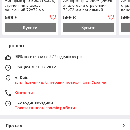
Амперметр 0-500А (500/5)
Амперметр 0-250А (250/5)
Ампе
стрілочний в шафу
аналоговий стрілочний
стрі
панельний 72х72 мм
72х72 мм панельний
пане
змінного струму
змінного струму
змін
599
599
599
₴
₴
Купити
Купити
Про нас
99% позитивних з 277 відгуків за рік
Працює з 31.12.2012
м. Київ
вул. Пшенична, 8, перший поверх, Київ, Україна
Контакти
Сьогодні вихідний
Показати весь графік роботи
Про нас