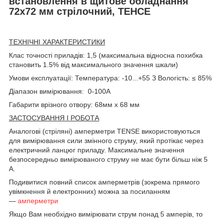
встановлення в щитове обладнання
72х72 мм стрілочний, ТЕНСЕ
ТЕХНІЧНІ ХАРАКТЕРИСТИКИ
Клас точності приладів: 1,5 (максимальна відносна похибка
становить 1.5% від максимального значення шкали)
Умови експлуатації: Температура: -10...+55 З Вологість: ≤ 85%
Діапазон вимірювання: 0-100А
Габарити врізного отвору: 68мм х 68 мм
ЗАСТОСУВАННЯ І РОБОТА
Аналогові (стріляні) амперметри TENSE використовуються
для вимірювання сили змінного струму, який протікає через
електричний ланцюг приладу. Максимальне значення
безпосередньо вимірюваного струму не має бути більш ніж 5
А.
Подивитися повний список амперметрів (зокрема прямого
увімкнення й електронних) можна за посиланням
—
амперметри
Якщо Вам необхідно вимірювати струм понад 5 амперів, то