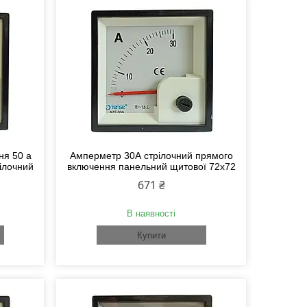
ня 50 а
Амперметр 30А стрілочний прямого
ілочний
включення панельний щитової 72х72
671 ₴
В наявності
Купити