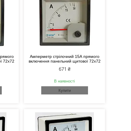
прямого
Амперметр стрілочний 15А прямого
ї 72х72
включення панельний щитової 72х72
671 ₴
В наявності
Купити