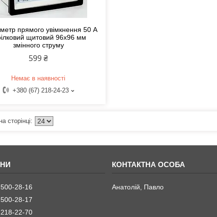
метр прямого увімкнення 50 А
рілковий щитовий 96х96 мм
змінного струму
599 ₴
Немає в наявності
+380 (67) 218-24-23
 500-28-16
Анатолій, Павло
 500-28-17
 218-22-70