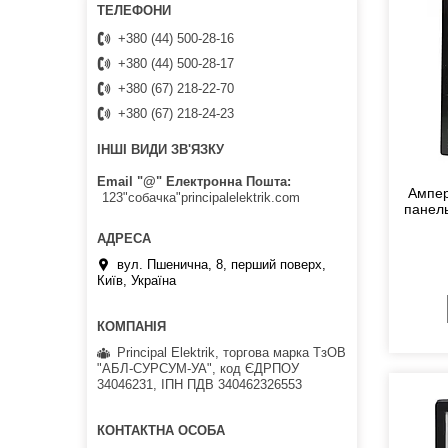
+380 (44) 500-28-16
+380 (44) 500-28-17
+380 (67) 218-22-70
+380 (67) 218-24-23
ІНШІ ВИДИ ЗВ'ЯЗКУ
Email "@" Електронна Пошта
Ампер
123"собачка"principalelektrik.com
панель
вул. Пшенична, 8, перший поверх,
Київ, Україна
Principal Elektrik, торгова марка ТзОВ
"АБЛ-СУРСУМ-УА", код ЄДРПОУ
34046231, ІПН ПДВ 340462326553