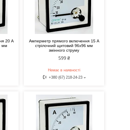
ня 20 А
Амперметр прямого включення 15 А
6 мм
стрілочний щитовий 96x96 мм
змінного струму
599 ₴
Немає в наявності
+380 (67) 218-24-23