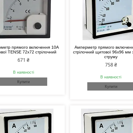
метр прямого включення 10А
Амперметр прямого включен
вої TENSE 72х72 стрілочний
стрілочний щитової 96х96 мм 
струму
671 ₴
758 ₴
В наявності
В наявності
Купити
Купити