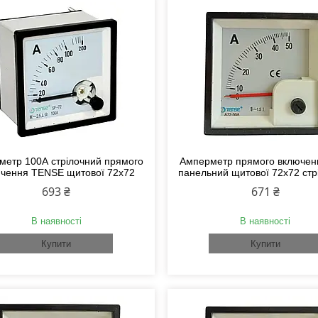
метр 100А стрілочний прямого
Амперметр прямого включен
чення TENSE щитової 72х72
панельний щитової 72х72 стр
693 ₴
671 ₴
В наявності
В наявності
Купити
Купити