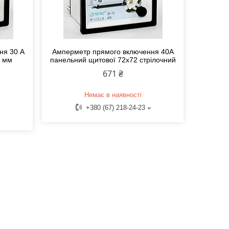
ня 30 А
Амперметр прямого включення 40А
6 мм
панельний щитової 72х72 стрілочний
671 ₴
Немає в наявності
+380 (67) 218-24-23