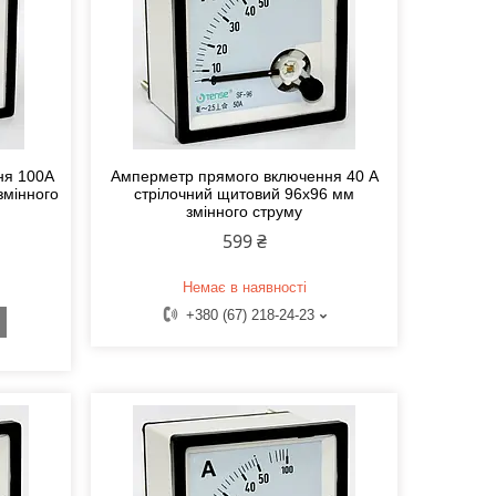
ня 100А
Амперметр прямого включення 40 А
змінного
стрілочний щитовий 96x96 мм
змінного струму
599 ₴
Немає в наявності
+380 (67) 218-24-23