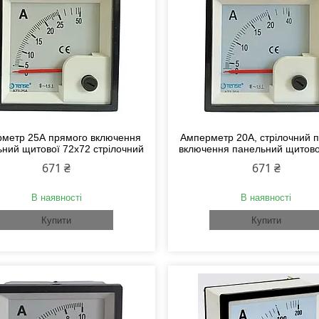
метр 25А прямого включення
Амперметр 20А, стрілочний 
ний щитової 72х72 стрілочний
включення панельний щитово
671 ₴
671 ₴
В наявності
В наявності
Купити
Купити