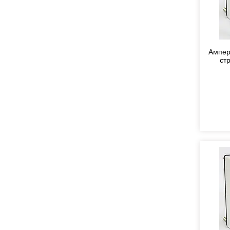
Ампер
ст