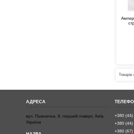
Ампер
ст
+380 (44)
вул. Пшенична, 8, перший поверх, Київ,
Україна
+380 (44)
+380 (67)