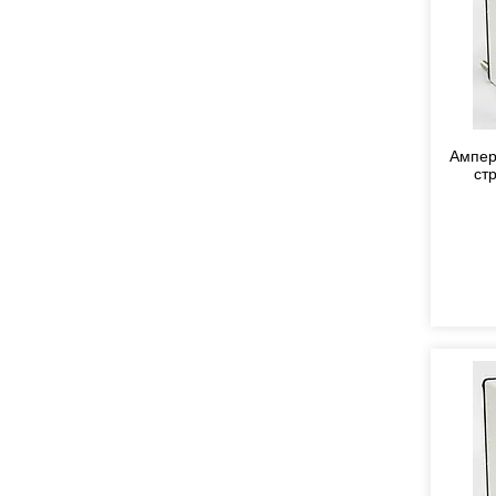
Ампер
ст