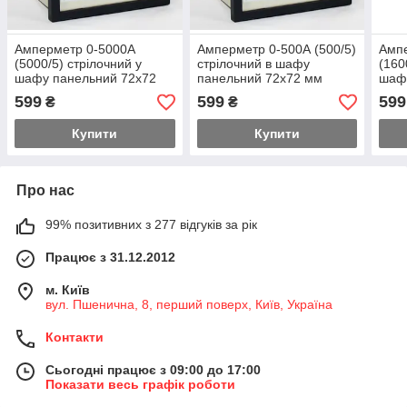
Амперметр 0-5000А
Амперметр 0-500А (500/5)
Амп
(5000/5) стрілочний у
стрілочний в шафу
(160
шафу панельний 72х72
панельний 72х72 мм
шаф
мм змінного струму
змінного струму
мм з
599
599
599
₴
₴
Купити
Купити
Про нас
99% позитивних з 277 відгуків за рік
Працює з 31.12.2012
м. Київ
вул. Пшенична, 8, перший поверх, Київ, Україна
Контакти
Сьогодні працює з 09:00 до 17:00
Показати весь графік роботи