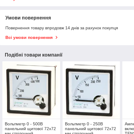
Умови повернення
Повернення товару впродовж 14 днів за рахунок покупця
Всі умови повернення
Подібні товари компанії
Вольтметр 0 - 500В
Вольтметр 0 - 250В
Амп
панельний щитової 72х72
панельний щитової 72х72
вклю
мм стрілочний
мм стрілочний
TENS