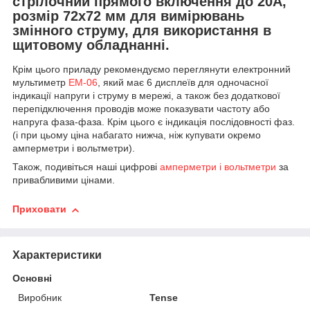
стрілочний прямого включення до 20А,
розмір 72х72 мм для вимірювань
змінного струму, для використання в
щитовому обладнанні.
Крім цього приладу рекомендуємо переглянути електронний
мультиметр
EM-06
, який має 6 дисплеїв для одночасної
індикації напруги і струму в мережі, а також без додаткової
перепідключення проводів може показувати частоту або
напруга фаза-фаза. Крім цього є індикація послідовності фаз.
(і при цьому ціна набагато нижча, ніж купувати окремо
амперметри і вольтметри).
Також, подивіться наші цифрові
амперметри і вольтметри
за
привабливими цінами.
Приховати
Характеристики
Основні
Виробник
Tense