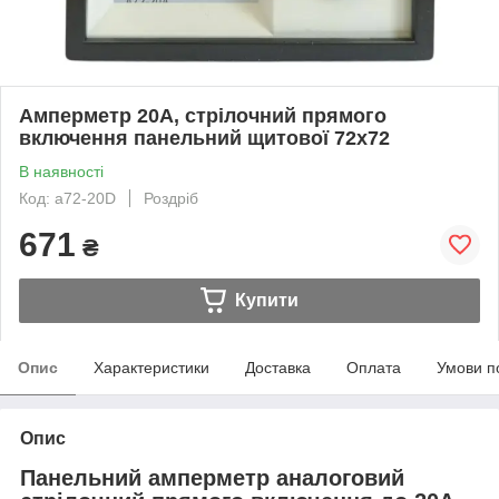
Амперметр 20А, стрілочний прямого
включення панельний щитової 72х72
В наявності
Код: a72-20D
Роздріб
671
₴
Купити
Опис
Характеристики
Доставка
Оплата
Умови п
Опис
Панельний амперметр аналоговий