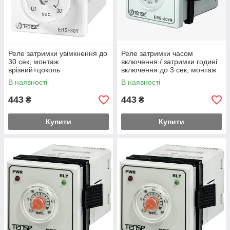
Реле затримки увімкнення до
Реле затримки часом
30 сек, монтаж
включення / затримки годині
врізний+цоколь
включення до 3 сек, монтаж
врізний+цоколь
В наявності
В наявності
443
443
₴
₴
Купити
Купити