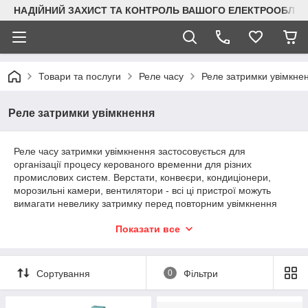
НАДІЙНИЙ ЗАХИСТ ТА КОНТРОЛЬ ВАШОГО ЕЛЕКТРООБЛА
Товари та послуги
Реле часу
Реле затримки увімкне
Реле затримки увімкнення
Реле часу затримки увімкнення застосовується для
організації процесу керованого временни для різних
промислових систем. Верстати, конвеєри, кондиціонери,
морозильні камери, вентилятори - всі ці пристрої можуть
вимагати невелику затримку перед повторним увімкнення
або початком роботи.
Показати все
Залежно від необхідного часу затримки та способи монтажу
Ви можете вибрати відповідний таймер затримки з таблиці
наведеній нижче
Сортування
0
Фільтри
діапазон
монтаж
затримки
DIN рейка
врізний
врізний