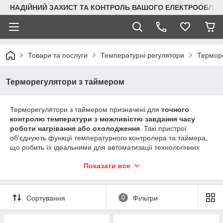
НАДІЙНИЙ ЗАХИСТ ТА КОНТРОЛЬ ВАШОГО ЕЛЕКТРООБЛА
Товари та послуги
Температурні регулятори
Термор
Терморегулятори з таймером
Терморегулятори з таймером призначені для
точного
контролю температури з можливістю завдання часу
роботи нагрівання або охолодження
. Такі пристрої
об'єднують функції температурного контролера та таймера,
що робить їх ідеальними для автоматизації технологічних
процесів, що вимагають не тільки стабільного підтримання
Показати все
температури, а й чіткого тимчасового циклу.
Обладнання цього типу застосовується в печах, сушильних
установках, лабораторних і виробничих лініях, де важливо
Сортування
0
Фільтри
автоматично керувати нагріванням або витримкою в часі.
Терморегулятори TENSE вирізняються надійністю, зручністю
настроювання та сучасним дизайном. Вони обладнані