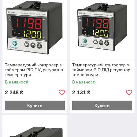
цифровими дисплеями, функцією автонастроювання ПІД-
регулювання, можливістю програмування кількох етапів і
вбудованим таймером для точного контролю процесів.
Такі пристрої забезпечують високу точність, стабільність і
простоту інтеграції в системи промислової автоматики. У
нашому каталозі представлені різні моделі TENSE, які
підходять для рішень від лабораторних установок до
комплексних виробничих систем.
Температурний контролер з
Температурний контролер з
таймером PID ПІД регулятор
таймером PID ПІД регулятор
температури
температури
В наявності
В наявності
2 248
2 131
₴
₴
Купити
Купити