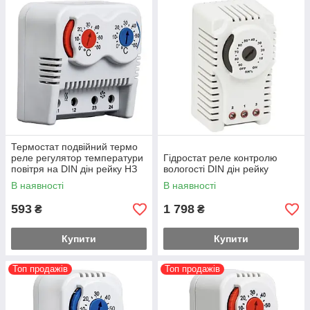
Термостат подвійний термо
реле регулятор температури
Гідростат реле контролю
повітря на DIN дін рейку НЗ
вологості DIN дін рейку
НВ контакт
В наявності
В наявності
593
1 798
₴
₴
Купити
Купити
Топ продажів
Топ продажів