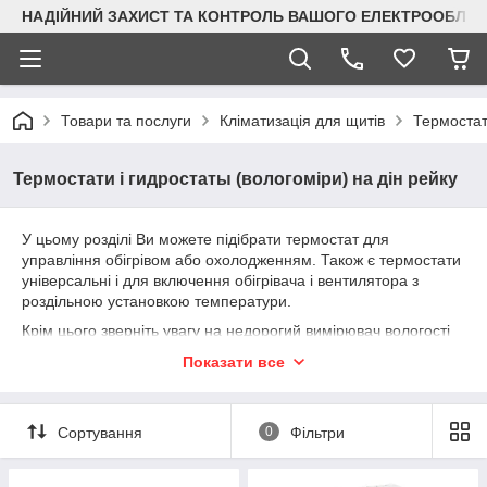
НАДІЙНИЙ ЗАХИСТ ТА КОНТРОЛЬ ВАШОГО ЕЛЕКТРООБЛА
Товари та послуги
Кліматизація для щитів
Термостати
Термостати і гидростаты (вологоміри) на дін рейку
У цьому розділі Ви можете підібрати термостат для
управління обігрівом або охолодженням. Також є термостати
універсальні і для включення обігрівача і вентилятора з
роздільною установкою температури.
Крім цього зверніть увагу на недорогий вимірювач вологості
для установки на DIN рейку. Він допоможе ефективно
Показати все
боротися з надмірною вологістю в шафі автоматизації,
банкоматі або платіжному терміналі.
Сортування
0
Фільтри