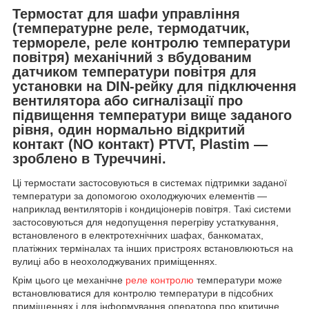
Термостат для шафи управління
(температурне реле, термодатчик,
термореле, реле контролю температури
повітря) механічний з вбудованим
датчиком температури повітря для
установки на DIN-рейку для підключення
вентилятора або сигналізації про
підвищення температури вище заданого
рівня, один нормально відкритий
контакт (NO контакт) PTVT, Plastim ―
зроблено в Туреччині.
Ці термостати застосовуються в системах підтримки заданої
температури за допомогою охолоджуючих елементів ―
наприклад вентиляторів і кондиціонерів повітря. Такі системи
застосовуються для недопущення перегріву устаткування,
встановленого в електротехнічних шафах, банкоматах,
платіжних терміналах та інших пристроях встановлюються на
вулиці або в неохолоджуваних приміщеннях.
Крім цього це механічне
реле контролю
температури може
встановлюватися для контролю температури в підсобних
приміщеннях і для інформування оператора про критичне