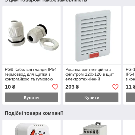
PG9 Кабельні гланди IP54
Решітка вентиляційна з
PG-1
гермоввод для щитка з
фільтром 120х120 в щит
IP54
контргайкою та гумовою
електротехнічний
з ко
прокладкою
про
10
203
11
₴
₴
Купити
Купити
Подібні товари компанії