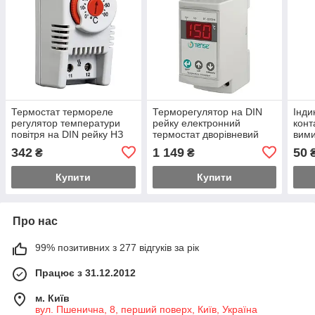
Термостат термореле
Терморегулятор на DIN
Інди
регулятор температури
рейку електронний
конт
повітря на DIN рейку НЗ
термостат дворівневий
вими
контакт
двоканальний від -30 до
24В
342
1 149
50
₴
₴
+150 градусів
Купити
Купити
Про нас
99% позитивних з 277 відгуків за рік
Працює з 31.12.2012
м. Київ
вул. Пшенична, 8, перший поверх, Київ, Україна