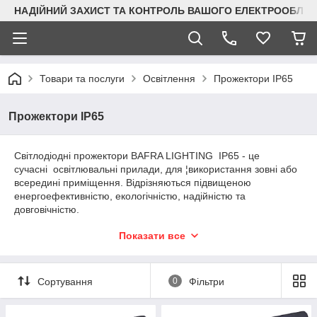
НАДІЙНИЙ ЗАХИСТ ТА КОНТРОЛЬ ВАШОГО ЕЛЕКТРООБЛА
Товари та послуги
Освітлення
Прожектори IP65
Прожектори IP65
Світлодіодні прожектори BAFRA LIGHTING IP65 - це
сучасні освітлювальні прилади, для ¦використання зовні або
всередині приміщення. Відрізняються підвищеною
енергоефективністю, екологічністю, надійністю та
довговічністю.
Широко застосовуються в ландшафтному дизайні,
Показати все
промисловості, будівництві та ін.
У разі вибору прожектора зверніть увагу на потужність. Цей
параметр визначає площу, яку може висвітлити прилад. Чим
Сортування
0
Фільтри
більша потужність, тим ширше і далі поширюється промінь
світлодіодного прожектора. Для освітлення прибудинкової
ділянки достатньо моделі на 10 Вт. Якщо потрібне