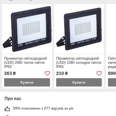
Прожектор світлодіодний
Прожектор світлодіодний
Світ
(LED) 20Вт тепле світло
(LED) 10Вт холодне світло
світ
IP65
IP65
рада
IP65
263
210
899
₴
₴
біли
Купити
Купити
Про нас
99% позитивних з 277 відгуків за рік