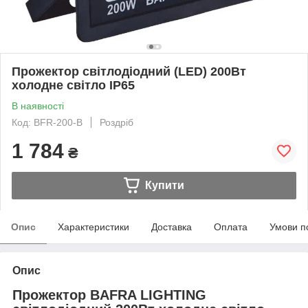
Прожектор світлодіодний (LED) 200Вт
холодне світло IP65
В наявності
Код: BFR-200-B
Роздріб
1 784
₴
Купити
Опис
Характеристики
Доставка
Оплата
Умови п
Опис
Прожектор BAFRA LIGHTING