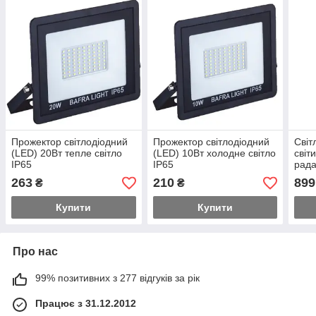
Прожектор світлодіодний
Прожектор світлодіодний
Світ
(LED) 20Вт тепле світло
(LED) 10Вт холодне світло
світ
IP65
IP65
рада
IP65
263
210
899
₴
₴
біли
Купити
Купити
Про нас
99% позитивних з 277 відгуків за рік
Працює з 31.12.2012