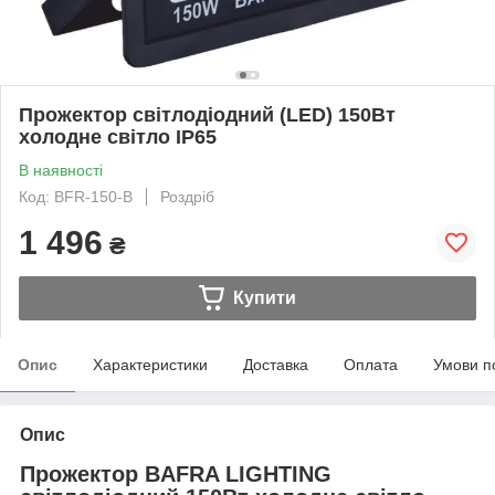
Прожектор світлодіодний (LED) 150Вт
холодне світло IP65
В наявності
Код: BFR-150-B
Роздріб
1 496
₴
Купити
Опис
Характеристики
Доставка
Оплата
Умови п
Опис
Прожектор BAFRA LIGHTING