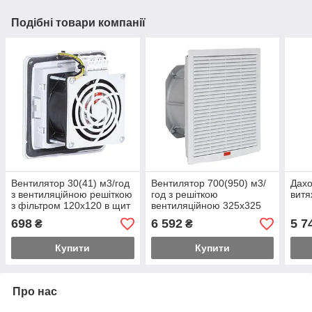
Подібні товари компанії
Вентилятор 30(41) м3/год
Вентилятор 700(950) м3/
Дахо
з вентиляційною решіткою
год з решіткою
витя
з фільтром 120х120 в щит
вентиляційною 325х325
з клемною колодкою
мм з фільтром, IP54
698
6 592
5 7
₴
₴
Купити
Купити
Про нас