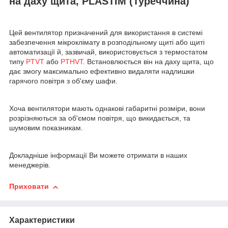
на даху щита, PLASTIM (Туреччина)
Цей вентилятор призначений для використання в системі
забезпечення мікроклімату в розподільному щиті або щиті
автоматизації й, зазвичай, використовується з термостатом
типу
PTVT
або
PTHVT
. Встановлюється він на даху щита, що
дає змогу максимально ефективно видаляти надлишки
гарячого повітря з об'єму шафи.
Хоча вентилятори мають однакові габаритні розміри, вони
розрізняються за об'ємом повітря, що викидається, та
шумовим показникам.
Докладніше інформації Ви можете отримати в наших
менеджерів.
Приховати
Характеристики