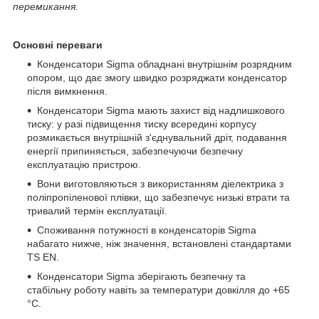
перемикання.
Основні переваги
Конденсатори Sigma обладнані внутрішнім розрядним
опором, що дає змогу швидко розряджати конденсатор
після вимкнення.
Конденсатори Sigma мають захист від надлишкового
тиску: у разі підвищення тиску всередині корпусу
розмикається внутрішній з'єднувальний дріт, подавання
енергії припиняється, забезпечуючи безпечну
експлуатацію пристрою.
Вони виготовляються з використанням діелектрика з
поліпропіленової плівки, що забезпечує низькі втрати та
тривалий термін експлуатації.
Споживання потужності в конденсаторів Sigma
набагато нижче, ніж значення, встановлені стандартами
TS EN.
Конденсатори Sigma зберігають безпечну та
стабільну роботу навіть за температури довкілля до +65
°C.