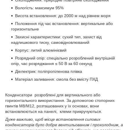
Охолодження: природне повітряне охолодження
Вологість: максимум 95%
Висота встановлення: до 2000 м над рівнем моря
Положення під час встановлення: вертикальне або
горизонтальне
Захисні характеристики: сухий тип, захист від
надлишкового тиску, самовідновлюваний
Корпус: литий алюмінієвий
Розрядний опір: спеціально розроблений внутрішній
опір, час розряджання ≤ 50 В за 60 секунд
Діелектрик: поліпропіленова плівка
Матеріал заливання: смола без вмісту ПХД
Конденсатори розроблені для вертикального або
горизонтального використання. За допомогою стопорних
гвинтів M8/M12, розташованих у їх основах, вони
встановлюються на панелі, клеми прикручуються.
Дуже важливо, щоб місце встановлення силових
конденсаторів було добре вентильованим і прохолодним, а