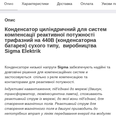
Опис
Характеристики
Доставка
Оплата
Умови п
Опис
Конденсатор циліндричний для систем
компенсації реактивної потужності
трифазний на 440В (конденсаторна
батарея) сухого типу, виробництва
Sigma Elektrik
Конденсатори низької напруги
Sigma
забезпечують надійні та
довговічні рішення для компенсаційних систем и
застосовуються спільно з реле компенсацією та
контакторами для реактивної потужності.
Індуктивні навантаження, під'єднані до мережі (двигун,
трансформатор, люмінесцентна лампа), споживають
реактивний струм із мережі, до якої вони під'єднані, для
створення магнітних полів. Реактивний струм для
створення магнітного поля в двигуні призводить до
непотрібних втрат у лініях передавання енергії та модулях