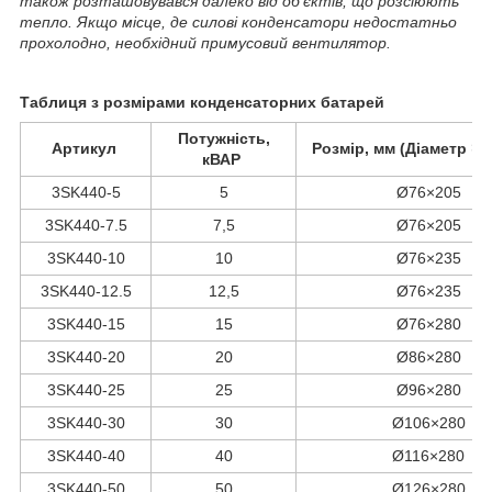
також розташовувався далеко від об'єктів, що розсіюють
тепло. Якщо місце, де силові конденсатори недостатньо
прохолодно, необхідний примусовий вентилятор.
Таблиця з розмірами конденсаторних батарей
Потужність,
Артикул
Розмір, мм (Діаметр × 
кВАР
3SK440-5
5
Ø76×205
3SK440-7.5
7,5
Ø76×205
3SK440-10
10
Ø76×235
3SK440-12.5
12,5
Ø76×235
3SK440-15
15
Ø76×280
3SK440-20
20
Ø86×280
3SK440-25
25
Ø96×280
3SK440-30
30
Ø106×280
3SK440-40
40
Ø116×280
3SK440-50
50
Ø126×280