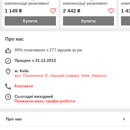
компенсації реактивної
компенсації реактивної
комп
потужності з котушкою
потужності з котушкою
поту
1 149
2 442
1 4
₴
₴
220В
220В
220
Купити
Купити
Про нас
99% позитивних з 277 відгуків за рік
Працює з 31.12.2012
м. Київ
вул. Пшенична, 8, перший поверх, Київ, Україна
Контакти
Сьогодні вихідний
Показати весь графік роботи
Про нас