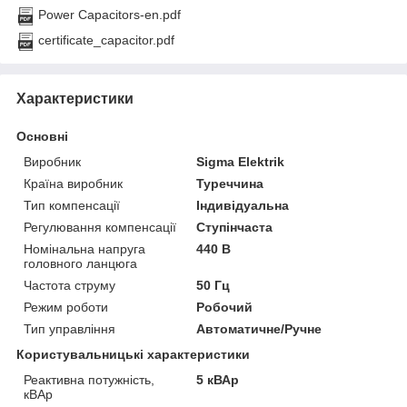
Power Capacitors-en.pdf
certificate_capacitor.pdf
Характеристики
Основні
Виробник
Sigma Elektrik
Країна виробник
Туреччина
Тип компенсації
Індивідуальна
Регулювання компенсації
Ступінчаста
Номінальна напруга
440 В
головного ланцюга
Частота струму
50 Гц
Режим роботи
Робочий
Тип управління
Автоматичне/Ручне
Користувальницькі характеристики
Реактивна потужність,
5 кВАр
кВАр