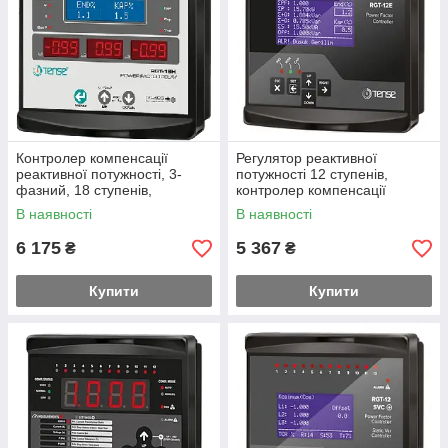
Контролер компенсації
Регулятор реактивної
реактивної потужності, 3-
потужності 12 ступенів,
фазний, 18 ступенів,
контролер компенсації
віддалений зв'язок через
реактиву
В наявності
В наявності
RS485
6 175
5 367
₴
₴
Купити
Купити