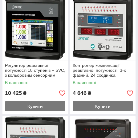
миттєві значення потужності, реактивної, активної складової,
коефіцієнти гармонічних спотворень, потужність гармонік і т.д.
, що аналізує дані за допомогою адаптивних методів
прогнозування і формує керуючі сигнали на підключення або
відключення ступеня конденсаторної установки
Регулятор реактивної
Контролер компенсації
потужності 18 ступенів + SVC,
реактивної потужності, 3-х
з кольоровим сенсорним
фазний, 24 сходинки,
екраном
віддалена зв'язок через
В наявності
В наявності
RS485
10 425
4 646
₴
₴
Купити
Купити