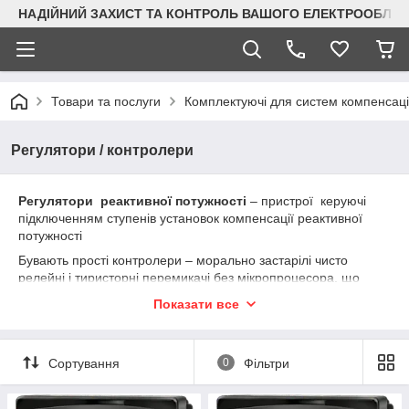
НАДІЙНИЙ ЗАХИСТ ТА КОНТРОЛЬ ВАШОГО ЕЛЕКТРООБЛА
Товари та послуги
Комплектуючі для систем компенсації
Регулятори / контролери
Регулятори реактивної потужності
– пристрої керуючі
підключенням ступенів установок компенсації реактивної
потужності
Бувають прості контролери – морально застарілі чисто
релейні і тиристорні перемикачі без мікропроцесора, що
підключають/відключають конденсаторну батарею при
Показати все
переході напруги через нуль і працюють у парі з ПЛК вищого
рівня.
Ми ж пропонуємо більш складні та прогресивні
Сортування
0
Фільтри
контролери виробництва ТЕНСЕ (Туреччина)
- вони
мають мікропроцесор, що обробляє вхідні сигнали від
датчиків, трансформаторів струму, напруги, що розраховує