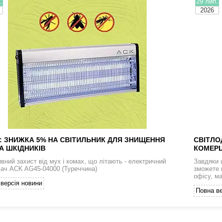
.
29 лип.
2026
: ЗНИЖКА 5% НА СВІТИЛЬНИК ДЛЯ ЗНИЩЕННЯ
СВІТЛО
А ШКІДНИКІВ
КОМЕРЦ
вний захист від мух і комах, що літають - електричний
Завдяки 
ач ACK AG45-04000 (Туреччина)
зможете 
офісу, м
версія новини
Повна ве