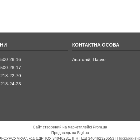
 500-28-16
Анатолій, Павло
 500-28-17
 218-22-70
 218-24-23
Сайт створений на маркетплейсі
Prom.ua
Продавець на Bigl.ua
Principal Elektrik, торгова марка ТзОВ "АБЛ-СУРСУМ-УА", код ЄДРПОУ 34046231, ІПН ПДВ 340462326553 |
Поскаржитис