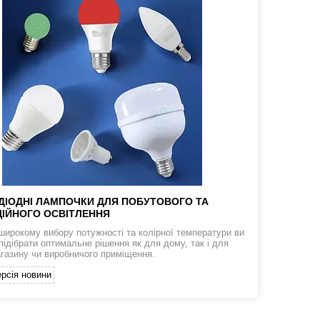
ДІОДНІ ЛАМПОЧКИ ДЛЯ ПОБУТОВОГО ТА
ІЙНОГО ОСВІТЛЕННЯ
широкому вибору потужності та колірної температури ви
підібрати оптимальне рішення як для дому, так і для
агазину чи виробничого приміщення.
рсія новини