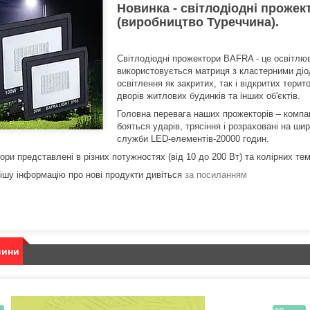
Новинка - світлодіодні проже
(виробництво Туреччина).
Світлодіодні прожектори BAFRA - це освітлюв
використовується матриця з кластерними діо
освітлення як закритих, так і відкритих терито
дворів житлових будинків та інших об'єктів.
Головна перевага наших прожекторів – компак
бояться ударів, трясіння і розраховані на ши
служби LED-елементів-20000 годин.
ори представлені в різних потужностях (від 10 до 200 Вт) та колірних те
ішу інформацію про нові продукти дивіться
за посиланням
вини