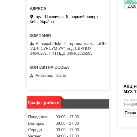
5 серп
2026
вул. Пшенична, 8, перший поверх,
Київ, Україна
Principal Elektrik, торгова марка ТзОВ
"АБЛ-СУРСУМ-УА", код ЄДРПОУ
34046231, ІПН ПДВ 340462326553
Анатолій, Павло
АКЦІЯ
МУХ Т
Ефекти
Графік роботи
знищув
Повна 
Понеділок
09:00
17:00
Вівторок
09:00
17:00
Середа
09:00
17:00
Четвер
09:00
17:00