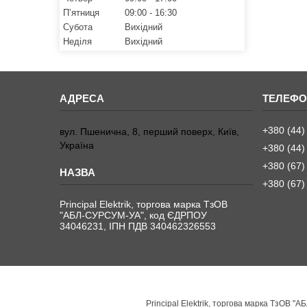
Пʼятниця
09:00
16:30
Субота
Вихідний
Неділя
Вихідний
+380 (44)
вул. Пшенична, 8, перший поверх, Київ,
Україна
+380 (44)
+380 (67)
+380 (67)
Principal Elektrik, торгова марка ТзОВ
"АБЛ-СУРСУМ-УА", код ЄДРПОУ
34046231, ІПН ПДВ 340462326553