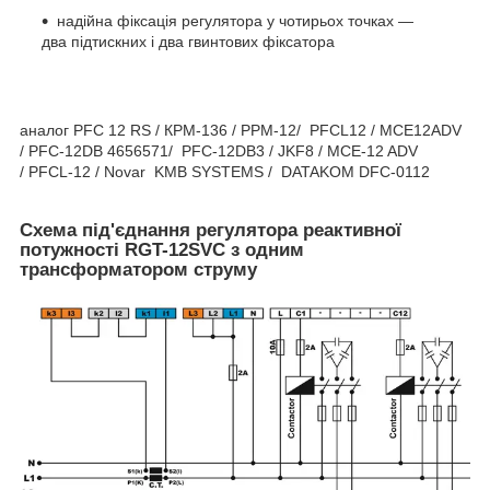
надійна фіксація регулятора у чотирьох точках —
два підтискних і два гвинтових фіксатора
аналог PFC 12 RS / КРМ-136 / РРМ-12/ PFCL12 / MCE12ADV
/ PFC-12DB 4656571/ PFC-12DB3 / JKF8 / MCE-12 ADV
/ PFCL-12 / Novar KMB SYSTEMS / DATAKOM DFC-0112
Схема під'єднання регулятора реактивної
потужності RGT-12SVC з одним
трансформатором струму