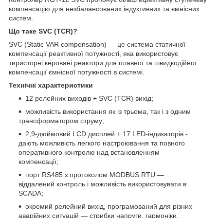
компенсацію для незбалансованих індуктивних та ємнісних
систем.
Що таке SVC (TCR)?
SVC (Static VAR compensation) — це система статичної
компенсації реактивної потужності, яка використовує
тиристорні керовані реактори для плавної та швидкодійної
компенсації ємнісної потужності в системі.
Технічні характеристики
12 релейних виходів + SVC (TCR) вихід;
можливість використання як із трьома, так і з одним
трансформатором струму;
2,9-дюймовий LCD дисплей + 17 LED-індикаторів -
дають можливість легкого настроювання та повного
оперативного контролю над встановленням
компенсації;
порт RS485 з протоколом MODBUS RTU —
віддалений контроль і можливість використовувати в
SCADA;
окремий релейний вихід, програмований для різних
аварійних ситуацій — стрибки напруги, гармоніки,