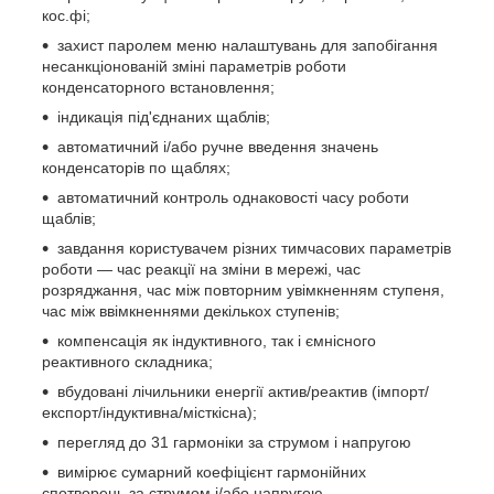
кос.фі;
захист паролем меню налаштувань для запобігання
несанкціонованій зміні параметрів роботи
конденсаторного встановлення;
індикація під'єднаних щаблів;
автоматичний і/або ручне введення значень
конденсаторів по щаблях;
автоматичний контроль однаковості часу роботи
щаблів;
завдання користувачем різних тимчасових параметрів
роботи — час реакції на зміни в мережі, час
розряджання, час між повторним увімкненням ступеня,
час між ввімкненнями декількох ступенів;
компенсація як індуктивного, так і ємнісного
реактивного складника;
вбудовані лічильники енергії актив/реактив (імпорт/
експорт/індуктивна/місткісна);
перегляд до 31 гармоніки за струмом і напругою
вимірює сумарний коефіцієнт гармонійних
спотворень за струмом і/або напругою