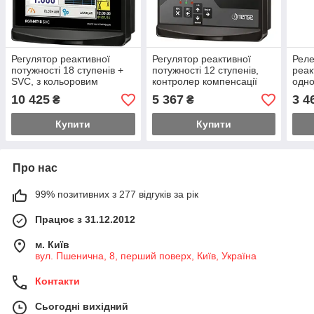
Регулятор реактивної
Регулятор реактивної
Реле
потужності 18 ступенів +
потужності 12 ступенів,
реак
SVC, з кольоровим
контролер компенсації
одн
сенсорним екраном
реактиву
підк
10 425
5 367
3 4
₴
₴
Купити
Купити
Про нас
99% позитивних з 277 відгуків за рік
Працює з 31.12.2012
м. Київ
вул. Пшенична, 8, перший поверх, Київ, Україна
Контакти
Сьогодні вихідний