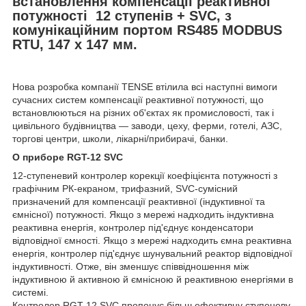
встановлення компенсації реактивної
потужності 12 ступенів + SVC, з
комунікаційним портом RS485 MODBUS
RTU, 147 x 147 мм.
Нова розробка компанії TENSE втілила всі наступні вимоги
сучасних систем компенсації реактивної потужності, що
встановлюються на різних об'єктах як промисловості, так і
цивільного будівництва — заводи, цеху, ферми, готелі, АЗС,
торгові центри, школи, лікарні/прибирачі, банки.
О приборе RGT-12 SVC
12-ступеневий контролер корекції коефіцієнта потужності з
графічним РК-екраном, трифазний, SVC-сумісний
призначений для компенсації реактивної (індуктивної та
ємнісної) потужності. Якщо з мережі надходить індуктивна
реактивна енергія, контролер під'єднує конденсатори
відповідної ємності. Якщо з мережі надходить ємна реактивна
енергія, контролер під'єднує шунувальний реактор відповідної
індуктивності. Отже, він зменшує співвідношення між
індуктивною й активною й ємнісною й реактивною енергіями в
системі.
Контролер RGT-12 SVC пропонує більш ефективну ступеневу