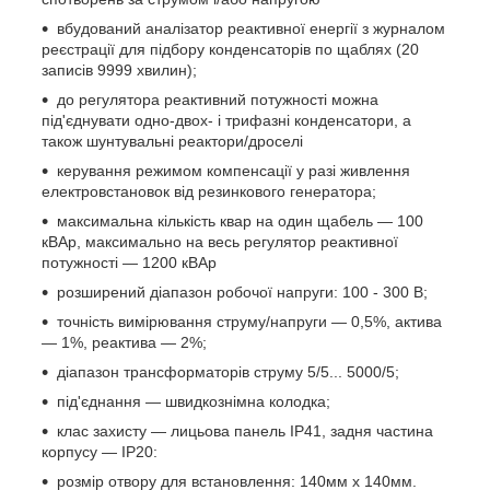
вбудований аналізатор реактивної енергії з журналом
реєстрації для підбору конденсаторів по щаблях (20
записів 9999 хвилин);
до регулятора реактивний потужності можна
під'єднувати одно-двох- і трифазні конденсатори, а
також шунтувальні реактори/дроселі
керування режимом компенсації у разі живлення
електровстановок від резинкового генератора;
максимальна кількість квар на один щабель — 100
кВАр, максимально на весь регулятор реактивної
потужності — 1200 кВАр
розширений діапазон робочої напруги: 100 - 300 В;
точність вимірювання струму/напруги — 0,5%, актива
— 1%, реактива — 2%;
діапазон трансформаторів струму 5/5... 5000/5;
під'єднання — швидкознімна колодка;
клас захисту — лицьова панель IP41, задня частина
корпусу — IP20:
розмір отвору для встановлення: 140мм х 140мм.