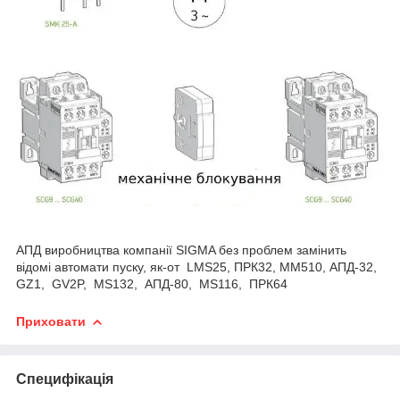
АПД виробництва компанії SIGMA без проблем замінить
відомі автомати пуску, як-от LMS25, ПРК32, ММ510, АПД-32,
GZ1, GV2P, MS132, АПД-80, MS116, ПРК64
Приховати
Специфікація