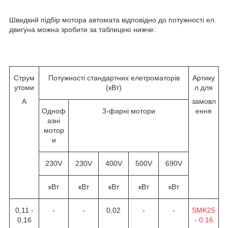
Швидкий підбір мотора автомата відповідно до потужності ел.
двигуна можна зробити за таблицею нижче:
Струм
Потужності стандартних елетроматорів
Артику
утоми
(кВт)
л для
А
замовл
Одноф
3-фарні мотори
ення
азні
мотор
и
230V
230V
400V
500V
690V
кВт
кВт
кВт
кВт
кВт
0,11 -
-
-
0,02
-
-
SMK25
0,16
- 0.16