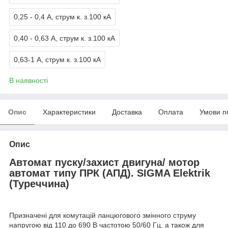
0,25 - 0,4 А, струм к. з.100 кА
0,40 - 0,63 А, струм к. з.100 кА
0,63-1 А, струм к. з.100 кА
В наявності
Опис
Характеристики
Доставка
Оплата
Умови п
Опис
Автомат пуску/захист двигуна/ мотор
автомат типу ПРК (АПД). SIGMA Elektrik
(Туреччина)
Призначені для комутацій ланцюгового змінного струму
напругою від 110 до 690 В частотою 50/60 Гц, а також для