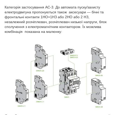
Категорія застосування АС-3. До автомата пуску/захисту
електродвигуна пропонуються також аксесуари — бічні та
фронтальні контакти 1НО+1НЗ або 2НО або 2 НЗ,
незалежний розчіплювач, розчіплювач низької напруги, блок
сполучення з електромагнітним контактором. Їх можлива
комбінація показана на малюнку: