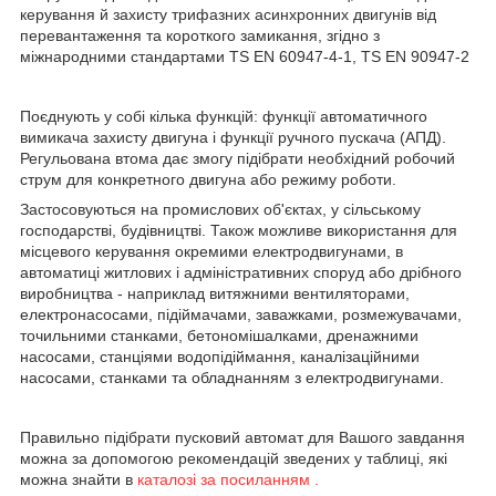
керування й захисту трифазних асинхронних двигунів від
перевантаження та короткого замикання, згідно з
міжнародними стандартами TS EN 60947-4-1, TS EN 90947-2
Поєднують у собі кілька функцій: функції автоматичного
вимикача захисту двигуна і функції ручного пускача (АПД).
Регульована втома дає змогу підібрати необхідний робочий
струм для конкретного двигуна або режиму роботи.
Застосовуються на промислових об'єктах, у сільському
господарстві, будівництві. Також можливе використання для
місцевого керування окремими електродвигунами, в
автоматиці житлових і адміністративних споруд або дрібного
виробництва - наприклад витяжними вентиляторами,
електронасосами, підіймачами, заважками, розмежувачами,
точильними станками, бетономішалками, дренажними
насосами, станціями водопідіймання, каналізаційними
насосами, станками та обладнанням з електродвигунами.
Правильно підібрати пусковий автомат для Вашого завдання
можна за допомогою рекомендацій зведених у таблиці, які
можна знайти в
каталозі за посиланням
.