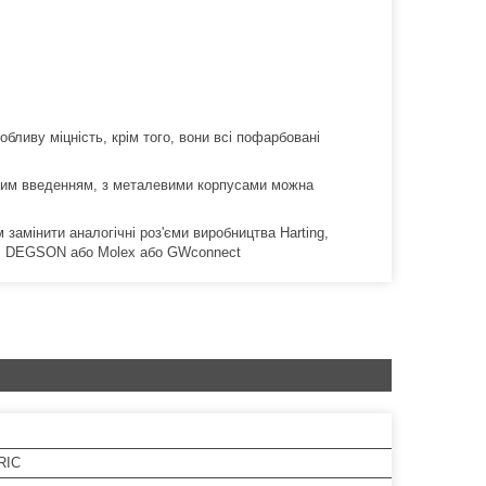
бливу міцність, крім того, вони всі пофарбовані
льним введенням, з металевими корпусами можна
 замінити аналогічні роз'єми виробництва Harting,
S, DEGSON або Molex або GWconnect
RIC