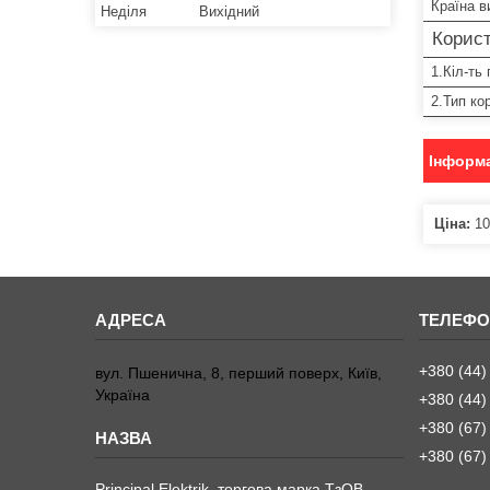
Країна в
Неділя
Вихідний
Корист
1.Кіл-ть
2.Тип ко
Інформа
Ціна:
10
+380 (44)
вул. Пшенична, 8, перший поверх, Київ,
Україна
+380 (44)
+380 (67)
+380 (67)
Principal Elektrik, торгова марка ТзОВ