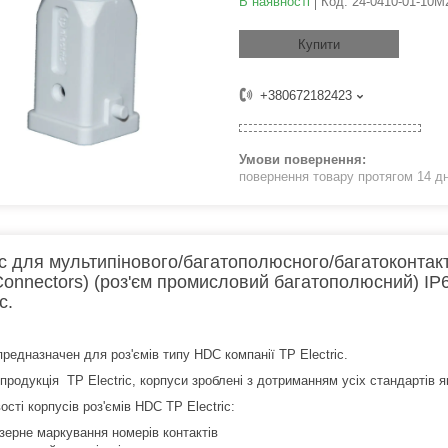
В наявності
Код:
24-0410-01-10M
Купити
+380672182423
повернення товару протягом 14 д
с для мультипінового/багатополюсного/багатоконтак
Connectors) (роз'єм промисловий багатополюсний) IP
c.
предназначен для роз'ємів типу HDC компанії TP Electric.
 продукція TP Electric, корпуси зроблені з дотриманням усіх стандартів я
сті корпусів роз'ємів HDC TP Electric:
зерне маркування номерів контактів