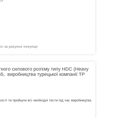
25
нів
за рахунок покупця
тного силового роз'єму типу HDC (Heavy
65, виробництва турецької компанії TP
кості та пройшли всі необхідні тести під час виробництва.