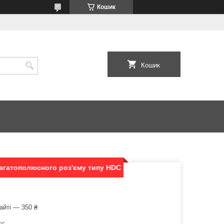
Кошик
Кошик
агатополюсного роз'єму типу HDC
айті — 350 ₴