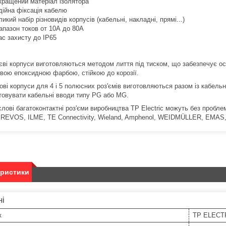
кращений матеріал ізолятора
дійна фіксація кабелю
ликий набір різновидів корпусів (кабельні, накладні, прямі...)
апазон токов от 10А до 80А
ас захисту до IP65
єві корпуси виготовляються методом лиття під тиском, що забезпечує осо
вою епоксидною фарбою, стійкою до корозії.
ові корпуси для 4 і 5 полюсних роз'ємів виготовляються разом із кабе
товувати кабельні вводи типу PG або MG.
лові багатоконтактні роз'єми виробництва TP Electric можуть без проблем
REVOS, ILME, TE Connectivity, Wieland, Amphenol, WEIDMÜLLER, EMA
еристики
ні
к
TP ELECT