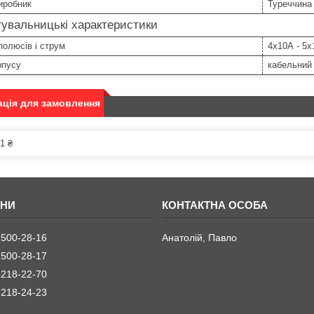
иробник
Туреччина
увальницькі характеристики
 полюсів і струм
4х10А - 5х
рпусу
кабельний 
ція для замовлення
1 ₴
 500-28-16
Анатолій, Павло
 500-28-17
 218-22-70
 218-24-23