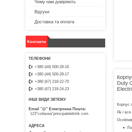
Чому нам довіряють
Відгуки
Доставка та оплата
Контакти
+380 (44) 500-28-16
+380 (44) 500-28-17
Корпу
+380 (67) 218-22-70
Duty 
Electri
+380 (67) 218-24-23
ІНШІ ВИДИ ЗВ'ЯЗКУ
Корпус 
Email "@" Електронна Пошта
Як і вся
123"собачка"principalelektrik.com
Особливо
Ла