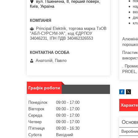
по
вул. Пшенична, 8, перший поверх,
Київ, Україна
на
ве
ди
кл
Principal Elektrik, торгова марка ТзОВ
"АБЛ-СУРСУМ-УА", код ЄДРПОУ
34046231, ІПН ПДВ 340462326553
Алюміні
порошко
Пластик
викорис
Анатолій, Павло
. Промис
PROEL, 
Графік роботи
Понеділок
09:00
17:00
Характ
Вівторок
09:00
17:00
Середа
09:00
17:00
Основ
Четвер
09:00
17:00
Пʼятниця
09:00
16:30
Виробни
Субота
Вихідний