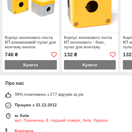
Корпус кнопкового поста
Корпус кнопкового поста
Корп
КП алюмінієвий/ пульт для
КП кнопкового - бокс,
КП к
монтажу кнопок
пульт для монтажу
пуль
металевий
керуючих кнопок,
керу
746
132
132
₴
₴
перемикачів, лампочок
пере
Купити
Купити
Про нас
99% позитивних з 277 відгуків за рік
Працює з 31.12.2012
м. Київ
вул. Пшенична, 8, перший поверх, Київ, Україна
Контакти