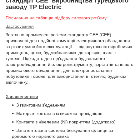
стандарт CEE виробництва турецького
заводу TP Electric
Посилання на таблицю підбору силового роз'єму
Застосування
Загально промислені роз'єми стандарту СЕЕ (CEE)
призначені для надійної комутації електричного обладнання
за різних умов його експлуатації — від внутрішніх виробничих
приміщень, цехів, будмайданчиків до кар'єрів, шахт і
тунелів. Підходять для під'єднання будівельного
електрообладнання й електроінструменту, верстатів та іншого
промислового обладнання, для електропостачання
побутовиків і кіосків, для використання в готелях, будинках
відпочинку.
Характеристики
З гвинтовим з'єднанням
Матеріал контактів із високою провідністю
Контакти з нікелевим (Ni) покриттям (додатково)
Запатентована система блокування фланця за
допомогою нарізного замка