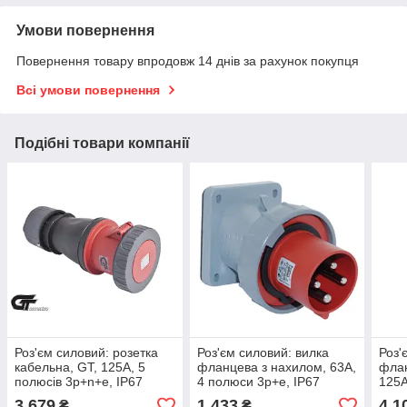
Умови повернення
Повернення товару впродовж 14 днів за рахунок покупця
Всі умови повернення
Подібні товари компанії
Роз'єм силовий: розетка
Роз'єм силовий: вилка
Роз'
кабельна, GT, 125А, 5
фланцева з нахилом, 63А,
флан
полюсів 3p+n+e, IP67
4 полюси 3p+e, IP67
125А
IP67
3 679
1 433
4 1
₴
₴