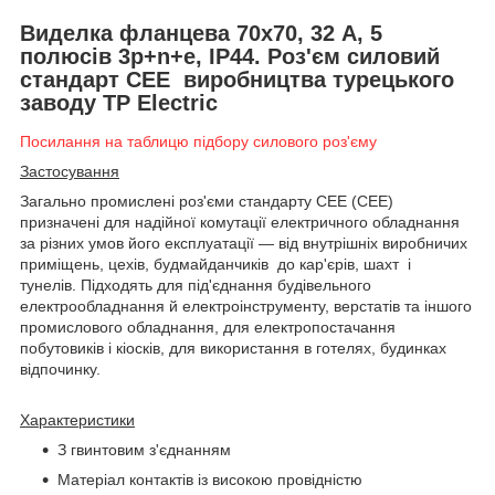
Виделка фланцева 70х70, 32 А, 5
полюсів 3p+n+e, IP44. Роз'єм силовий
стандарт CEE виробництва турецького
заводу TP Electric
Посилання на таблицю підбору силового роз'єму
Застосування
Загально промислені роз'єми стандарту СЕЕ (CEE)
призначені для надійної комутації електричного обладнання
за різних умов його експлуатації — від внутрішніх виробничих
приміщень, цехів, будмайданчиків до кар'єрів, шахт і
тунелів. Підходять для під'єднання будівельного
електрообладнання й електроінструменту, верстатів та іншого
промислового обладнання, для електропостачання
побутовиків і кіосків, для використання в готелях, будинках
відпочинку.
Характеристики
З гвинтовим з'єднанням
Матеріал контактів із високою провідністю