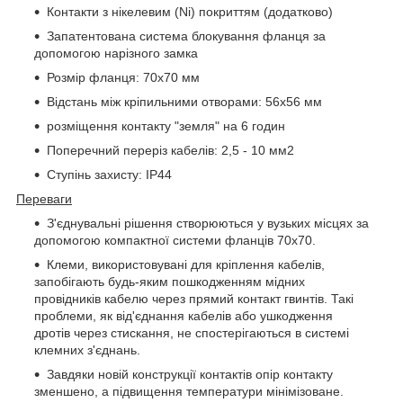
Контакти з нікелевим (Ni) покриттям (додатково)
Запатентована система блокування фланця за
допомогою нарізного замка
Розмір фланця: 70x70 мм
Відстань між кріпильними отворами: 56x56 мм
розміщення контакту "земля" на 6 годин
Поперечний переріз кабелів: 2,5 - 10 мм2
Ступінь захисту: IP44
Переваги
З'єднувальні рішення створюються у вузьких місцях за
допомогою компактної системи фланців 70x70.
Клеми, використовувані для кріплення кабелів,
запобігають будь-яким пошкодженням мідних
провідників кабелю через прямий контакт гвинтів. Такі
проблеми, як від'єднання кабелів або ушкодження
дротів через стискання, не спостерігаються в системі
клемних з'єднань.
Завдяки новій конструкції контактів опір контакту
зменшено, а підвищення температури мінімізоване.