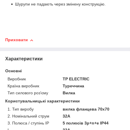
Шурупи не падають через змінену конструкцію.
Приховати
Характеристики
Основні
Виробник
TP ELECTRIC
Країна виробник
Туреччина
Тип силового роз'єму
Вилка
Користувальницькі характеристики
1. Тип виробу
вилка фланцева 70х70
2. Номінальний струм
32А
3. Полюса / ступінь IP
5 полюсів 3p+n+e IP44
I
32А