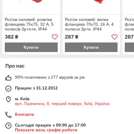
Роз'єм силовий: розетка
Роз'єм силовий: вилка
Роз'
фланцева 75х75, 32 А, 5
фланцева 70х70, 16 А, 4
флан
полюсів 3p+n+e, IP44
полюси 3p+e, IP44
полю
382
287
287
₴
₴
Купити
Купити
Про нас
99% позитивних з 277 відгуків за рік
Працює з 31.12.2012
м. Київ
вул. Пшенична, 8, перший поверх, Київ, Україна
Контакти
Сьогодні працює з 09:00 до 17:00
Показати весь графік роботи