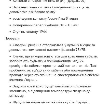
Контакти з покриттям нікелю (Ni) (додатково)
Запатентована система блокування фланця за
допомогою різьбового замку
розміщення контакту "земля" на 6 годин
Поперечний переріз кабелів: 10 - 16 мм²
Ступінь захисту: IP44
Переваги
Сполучні рішення створюються у вузьких місцях за
допомогою компактної системи фланців 75x75.
Клеми, що використовуються для кріплення кабелів,
запобігають будь-яким пошкодженням мідних
провідників кабелю через прямий контакт гвинтів. Такі
проблеми, як від'єднання кабелів або пошкодження
проводів через стискання, не спостерігаються в системі
клемних з'єднань.
Завдяки новій конструкції контактів опір контакту
зменшено, а підвищення температури зведено до
мінімуму.
Шурупи не падають через змінену конструкцію.