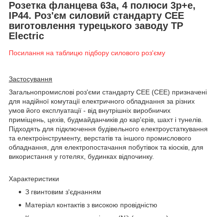
Розетка фланцева 63a, 4 полюси 3p+e,
IP44. Роз'єм силовий стандарту СЕЕ
виготовлення турецького заводу TP
Electric
Посилання на таблицю підбору силового роз'єму
Застосування
Загальнопромислові роз'єми стандарту СЕЕ (CEE) призначені
для надійної комутації електричного обладнання за різних
умов його експлуатації - від внутрішніх виробничих
приміщень, цехів, будмайданчиків до кар'єрів, шахт і тунелів.
Підходять для підключення будівельного електроустаткування
та електроінструменту, верстатів та іншого промислового
обладнання, для електропостачання побутівок та кіосків, для
використання у готелях, будинках відпочинку.
Характеристики
З гвинтовим з'єднанням
Матеріал контактів з високою провідністю