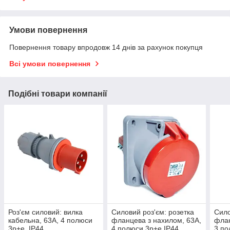
Умови повернення
Повернення товару впродовж 14 днів за рахунок покупця
Всі умови повернення
Подібні товари компанії
Роз'єм силовий: вилка
Силовий роз'єм: розетка
Сило
кабельна, 63А, 4 полюси
фланцева з нахилом, 63А,
флан
3p+e, IP44
4 полюси 3p+e IP44
3 по