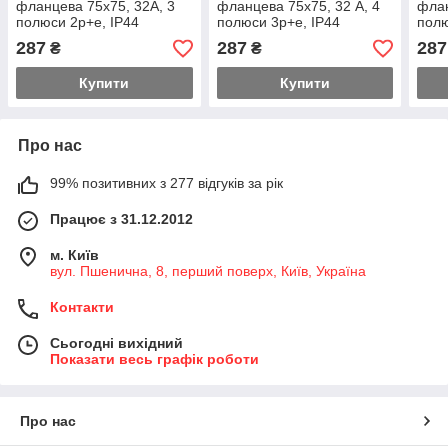
фланцева 75х75, 32А, 3
фланцева 75х75, 32 А, 4
флан
полюси 2p+e, IP44
полюси 3p+e, IP44
полю
287
287
287
₴
₴
Купити
Купити
Про нас
99% позитивних з 277 відгуків за рік
Працює з 31.12.2012
м. Київ
вул. Пшенична, 8, перший поверх, Київ, Україна
Контакти
Сьогодні вихідний
Показати весь графік роботи
Про нас