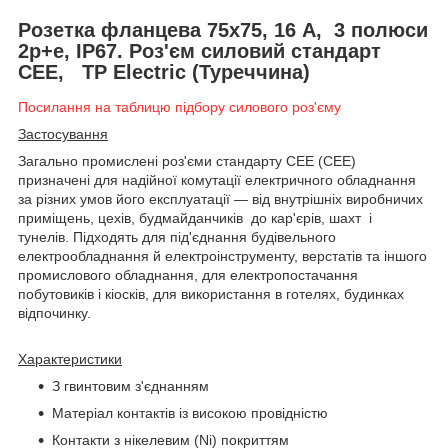
Розетка фланцева 75х75, 16 А, 3 полюси
2p+e, IP67. Роз'єм силовий стандарт
CEE, TP Electric (Туреччина)
Посилання на таблицю підбору силового роз'єму
Застосування
Загально промислені роз'єми стандарту СЕЕ (CEE)
призначені для надійної комутації електричного обладнання
за різних умов його експлуатації — від внутрішніх виробничих
приміщень, цехів, будмайданчиків до кар'єрів, шахт і
тунелів. Підходять для під'єднання будівельного
електрообладнання й електроінструменту, верстатів та іншого
промислового обладнання, для електропостачання
побутовиків і кіосків, для використання в готелях, будинках
відпочинку.
Характеристики
З гвинтовим з'єднанням
Матеріал контактів із високою провідністю
Контакти з нікелевим (Ni) покриттям