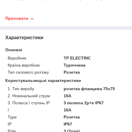
Приховати
Характеристики
Основні
Виробник
TP ELECTRIC
Країна виробник
Туреччина
Тип силового роз'єму
Розетка
Користувальницькі характеристики
1. Тип виробу
розетка фланцева 75х75
2. Номінальний струм
16А
3. Полюса / ступінь IP
3 полюса 2p+e IP67
I
16A
Type
Розетка
IP
IP67
Pole
3 (2p+e)