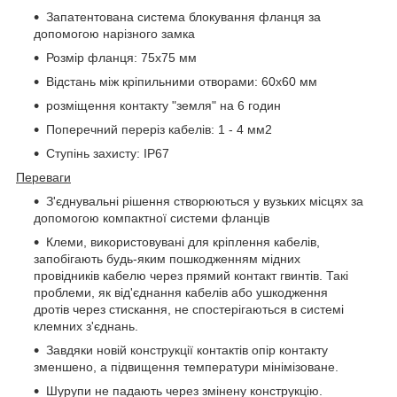
Запатентована система блокування фланця за
допомогою нарізного замка
Розмір фланця: 75x75 мм
Відстань між кріпильними отворами: 60x60 мм
розміщення контакту "земля" на 6 годин
Поперечний переріз кабелів: 1 - 4 мм2
Ступінь захисту: IP67
Переваги
З'єднувальні рішення створюються у вузьких місцях за
допомогою компактної системи фланців
Клеми, використовувані для кріплення кабелів,
запобігають будь-яким пошкодженням мідних
провідників кабелю через прямий контакт гвинтів. Такі
проблеми, як від'єднання кабелів або ушкодження
дротів через стискання, не спостерігаються в системі
клемних з'єднань.
Завдяки новій конструкції контактів опір контакту
зменшено, а підвищення температури мінімізоване.
Шурупи не падають через змінену конструкцію.