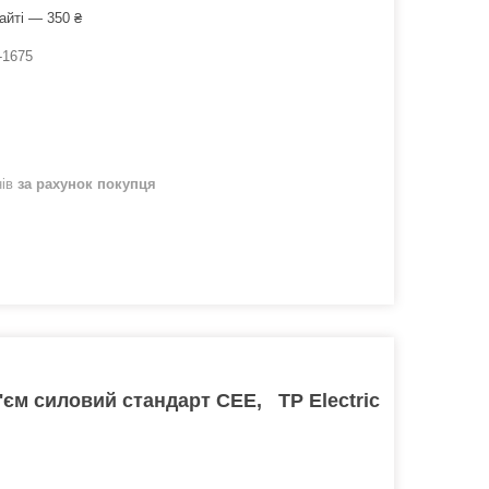
айті — 350 ₴
-1675
нів
за рахунок покупця
з'єм силовий стандарт CEE, TP Electric