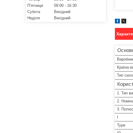
Пʼятниця
09:00
16:30
Субота
Вихідний
Неділя
Вихідний
Характ
Основ
Виробни
Країна в
Тип сило
Корист
1. Тип в
2. Номін
3. Полюс
I
Type