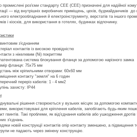
о промислені роз'єми стандарту СЕЕ (CEE) призначені для надійної комут
ації — від внутрішніх виробничих приміщень, цехів, будмайданчиків до к
ьного електрообладнання й електроінструменту, верстатів та іншого про
ків і кіосків, для використання в готелях, будинках відпочинку.
ристики
гвинтовим з'єднанням
теріал контактів із високою провідністю
нтакти з нікелевим (Ni) покриттям
патентована система блокування фланця за допомогою нарізного замка
змір фланця: 75x75 мм
дстань між кріпильними отворами: 60x60 мм
зміщення контакту "земля" на 6 годин
перечний переріз кабелів: 1 - 4 мм2
упінь захисту: IP44
и
єднувальні рішення створюються у вузьких місцях за допомогою компакт
еми, використовувані для кріплення кабелів, запобігають будь-яким пош
акт гвинтів. Такі проблеми, як від'єднання кабелів або ушкодження дротів
них з'єднань.
вдяки новій конструкції контактів опір контакту зменшено, а підвищення 
рупи не падають через змінену конструкцію.