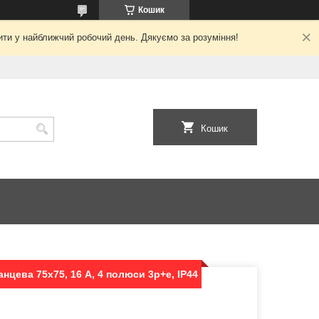
Кошик
ити у найближчий робочий день. Дякуємо за розуміння!
Кошик
нцева 75х75, 16 А, 4 полюси 3p+e, IP44