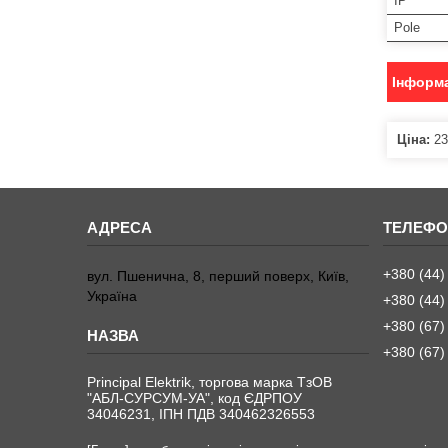
IP
Pole
Інформа
Ціна:
23
+380 (44)
вул. Пшенична, 8, перший поверх, Київ,
Україна
+380 (44)
+380 (67)
+380 (67)
Principal Elektrik, торгова марка ТзОВ
"АБЛ-СУРСУМ-УА", код ЄДРПОУ
34046231, ІПН ПДВ 340462326553