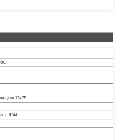
RIC
ланцева 75х75
3p+e IP44