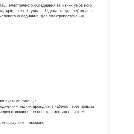
ації електричного обладнання за різних умов його
ар'єрів, шахт і тунелів. Підходять для під'єднання
мислового обладнання, для електропостачання
ної системи фланців
кодженням мідних провідників кабелю через прямий
 через стискання, не спостерігаються в системі
температури мінімізоване.