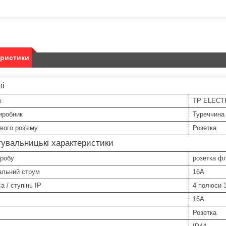
еристики
ні
к
TP ELECT
иробник
Туреччина
вого роз'єму
Розетка
увальницькі характеристики
иробу
розетка ф
альний струм
16А
а / ступінь IP
4 полюси 
16A
Розетка