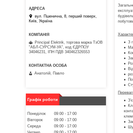
Загальн
експлуат
будівел
вул. Пшенична, 8, перший поверх,
Київ, Україна
побутови
Характе
З 
Principal Elektrik, торгова марка ТзОВ
"АБЛ-СУРСУМ-УА", код ЄДРПОУ
Ма
34046231, ІПН ПДВ 340462326553
Ко
За
Ро
Ві
Анатолій, Павло
ро
По
Ст
Переваг
Графік роботи
З'
Кл
конт
Понеділок
09:00
17:00
клем
Вівторок
09:00
17:00
За
Середа
09:00
17:00
Шу
Четвер
09:00
17:00